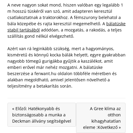
A neve nagyon sokat mond, hiszen valóban egy legalább 1
m hosszú tüskéről van szó, amit adapteren keresztül
csatlakoztatnak a traktorokhoz. A fémszurony belehatol a
bála közepébe és rajta keresztül megemelhető. A
bálatüske
stabil tartásából
adódóan, a mozgatás, a rakodás, a teljes
szállítás gond nélkül elvégezhető.
Azért van rá leginkább szükség, mert a hagyományos,
kisméretű és könnyű kocka bálák helyett, egyre gyakrabban
nagyobb tömegű gurigákba gyűjtik a kaszálékot, amit
emberi erővel már nehéz mozgatni. A bálatüske
beszerzése a ferwant.hu oldalon többféle méretben és
alakban megoldható, amivel jelentősen növelhető a
teljesítmény a betakarítás során.
« Előző: Hatékonyabb és
A Gree klíma az
biztonságosabb a munka a
otthon
Deckman állvány segítségével
kihagyhatatlan
eleme :Következő »