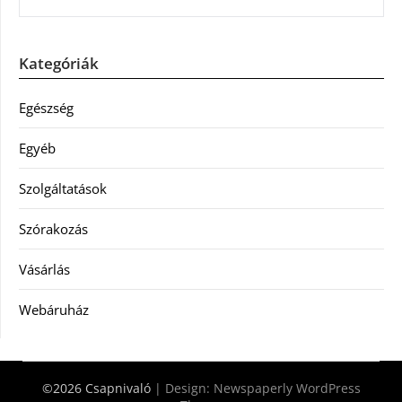
Kategóriák
Egészség
Egyéb
Szolgáltatások
Szórakozás
Vásárlás
Webáruház
©2026 Csapnivaló
| Design:
Newspaperly WordPress