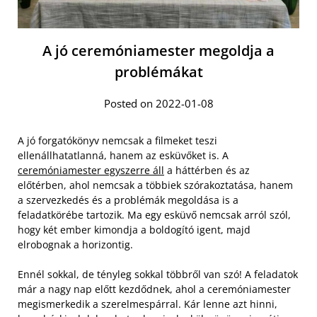
A jó ceremóniamester megoldja a
problémákat
Posted on 2022-01-08
A jó forgatókönyv nemcsak a filmeket teszi
ellenállhatatlanná, hanem az esküvőket is. A
ceremóniamester egyszerre áll
a háttérben és az
előtérben, ahol nemcsak a többiek szórakoztatása, hanem
a szervezkedés és a problémák megoldása is a
feladatkörébe tartozik. Ma egy esküvő nemcsak arról szól,
hogy két ember kimondja a boldogító igent, majd
elrobognak a horizontig.
Ennél sokkal, de tényleg sokkal többről van szó! A feladatok
már a nagy nap előtt kezdődnek, ahol a ceremóniamester
megismerkedik a szerelmespárral. Kár lenne azt hinni,