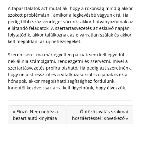
A tapasztalatok azt mutatják, hogy a rokonság mindig akkor
szokott problémázni, amikor a legkevésbé vágyunk rá. Ha
pedig több száz vendéget várunk, akkor hatványozódnak az
ellátandó feladatok. A szertartásvezetés az esküvő napján
folytatódik, akkor találkoznak az elvarratlan szálak és akkor
kell megoldani az új nehézségeket.
Szerencsére, ma már egyetlen párnak sem kell egyedül
nekiállnia számolgatni, rendezgetni és szervezni, mivel a
szertartásvezetés profira bízható. Ha pedig azt szeretnénk,
hogy ne a stresszről és a vitatkozásokról szóljanak ezek a
hónapok, akkor megbízható segítséghez fordulunk.
Innentől kezdve csak arra kell figyelnünk, hogy élvezzük.
« Előző: Nem nehéz a
Öntöző javítás szakmai
bezárt autó kinyitása
hozzáértéssel :Következő »