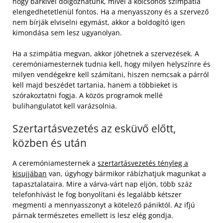
hogy bárkivel dolgozhatunk, mivel a kölcsönös szimpátia
elengedhetetlenül fontos. Ha a menyasszony és a szervező
nem bírják elviselni egymást, akkor a boldogító igen
kimondása sem lesz ugyanolyan.
Ha a szimpátia megvan, akkor jöhetnek a szervezések. A
ceremóniamesternek tudnia kell, hogy milyen helyszínre és
milyen vendégekre kell számítani, hiszen nemcsak a párról
kell majd beszédet tartania, hanem a többieket is
szórakoztatni fogja. A közös programok mellé
bulihangulatot kell varázsolnia.
Szertartásvezetés az esküvő előtt,
közben és után
A ceremóniamesternek a
szertartásvezetés tényleg a
kisujjában
van, úgyhogy bármikor rábízhatjuk magunkat a
tapasztalataira. Mire a várva-várt nap eljön, több száz
telefonhívást le fog bonyolítani és legalább kétszer
megmenti a mennyasszonyt a kötelező pániktól. Az ifjú
párnak természetes emellett is lesz elég gondja.