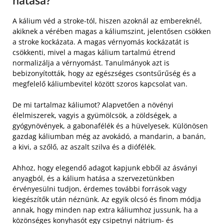
hatása?
A kálium véd a stroke-tól, hiszen azoknál az embereknél,
akiknek a vérében magas a káliumszint, jelentősen csökken
a stroke kockázata. A magas vérnyomás kockázatát is
csökkenti, mivel a magas kálium tartalmú étrend
normalizálja a vérnyomást. Tanulmányok azt is
bebizonyították, hogy az egészséges csontsűrűség és a
megfelelő káliumbevitel között szoros kapcsolat van.
De mi tartalmaz káliumot? Alapvetően a növényi
élelmiszerek, vagyis a gyümölcsök, a zöldségek, a
gyógynövények, a gabonafélék és a hüvelyesek. Különösen
gazdag káliumban még az avokádó, a mandarin, a banán,
a kivi, a szőlő, az aszalt szilva és a diófélék.
Ahhoz, hogy elegendő adagot kapjunk ebből az ásványi
anyagból, és a kálium hatása a szervezetünkben
érvényesülni tudjon, érdemes további források vagy
kiegészítők után néznünk. Az egyik olcsó és finom módja
annak, hogy minden nap extra káliumhoz jussunk, ha a
közönséges konyhasót egy csipetnyi nátrium- és