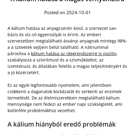
Posted on 2024-10-01
A kálium hatása az anyagcserén kívül, a szervezet sav-
bázis és víz-só egyensúlyát is érinti. Az emberi
szervezetben megtalálható ásványi anyagnak mintegy 98%-
a a szövetek sejtjein belül található. A nátriummal
párosítva a
kálium hatása az idegrendszerre is pozitív
,
szabályozza a szívritmust és a szívműködést, az
izomtónust, és általában felelős a magas teljesítményért és
a jó közérzetért.
Ez az egyik legfontosabb nyomelem, ami jelentősen
csökkenti a daganatok kockázatát és serkenti az enzimek
termelését. De az élelmiszerekben megtalálható kálium
mennyisége nem fedezi az ember napi szükségletét, ami
különféle problémákhoz vezethet.
A kálium hiányból eredő problémák