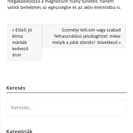
megakadályozza a magnézium hiány tüneteit, hanem
valódi befektetés az egészségbe és az aktív életmódba is.
« Előző: Jó
Személyi kölcsön vagy szabad
klíma
felhasználású jelzáloghitel: mikor
márkák
melyik a jobb döntés? :Következő »
kedvező
áron
Keresés
KERESÉS:
Kategóriák