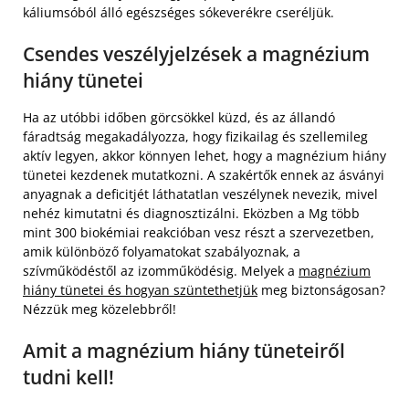
káliumsóból álló egészséges sókeverékre cseréljük.
Csendes veszélyjelzések a magnézium
hiány tünetei
Ha az utóbbi időben görcsökkel küzd, és az állandó
fáradtság megakadályozza, hogy fizikailag és szellemileg
aktív legyen, akkor könnyen lehet, hogy a magnézium hiány
tünetei kezdenek mutatkozni. A szakértők ennek az ásványi
anyagnak a deficitjét láthatatlan veszélynek nevezik, mivel
nehéz kimutatni és diagnosztizálni. Eközben a Mg több
mint 300 biokémiai reakcióban vesz részt a szervezetben,
amik különböző folyamatokat szabályoznak, a
szívműködéstől az izomműködésig. Melyek a
magnézium
hiány tünetei és hogyan szüntethetjük
meg biztonságosan?
Nézzük meg közelebbről!
Amit a magnézium hiány tüneteiről
tudni kell!