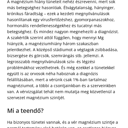
A magnézium hiány tüneteit nehéz észrevenni, mert sok
más betegséghez hasonlóak. Étvágytalanság, hányinger,
krónikus fáradtság – ezek a kezdeti megnyilvánulások
hasonlítanak egy vírusfertőzéshez, gyomorpanaszokhoz,
hormonális rendellenességekhez és tucatnyi más
betegséghez. És mindez nagyon megnehezíti a diagnózist.
A szakértők szerint attól függően, hogy mennyi Mg
hiányzik, a magnéziumhiány három szakaszban
jelentkezhet. A középső stádiumot a végtagok zsibbadása,
bizsergése és görcsök, szemrángás stb. jellemzi. A
legrosszabb megnyilvánulások szív- és légzési
problémákhoz vezethetnek. És még ezekkel a tünetekkel
együtt is az orvosok néha haboznak a diagnózis
felállításában, mert a vérünk csak 1%-ban tartalmaz
magnéziumot, a többi a csontjainkban és a szerveinkben
van. A vérvizsgálat tehát nem mutatja meg közvetlenül a
szervezet magnézium szintjét.
Mi a teendő?
Ha bizonyos tünetei vannak, és a vér magnézium szintje a