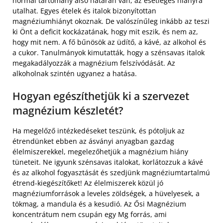
normál tartomány alsó határán van, az esetleges hiányra
utalhat. Egyes ételek és italok bizonyítottan
magnéziumhiányt okoznak. De valószínűleg inkább az teszi
ki Önt a deficit kockázatának, hogy mit eszik, és nem az,
hogy mit nem. A fő bűnösök az üdítő, a kávé, az alkohol és
a cukor. Tanulmányok kimutatták, hogy a szénsavas italok
megakadályozzák a magnézium felszívódását. Az
alkoholnak szintén ugyanez a hatása.
Hogyan egészíthetjük ki a szervezet
magnézium készletét?
Ha megelőző intézkedéseket teszünk, és pótoljuk az
étrendünket ebben az ásványi anyagban gazdag
élelmiszerekkel, megelezőhetjük a magnézium hiány
tüneteit. Ne igyunk szénsavas italokat, korlátozzuk a kávé
és az alkohol fogyasztását és szedjünk magnéziumtartalmú
étrend-kiegészítőket! Az élelmiszerek közül jó
magnéziumforrások a leveles zöldségek, a hüvelyesek, a
tökmag, a mandula és a kesudió. Az Ősi Magnézium
koncentrátum nem csupán egy Mg forrás, ami