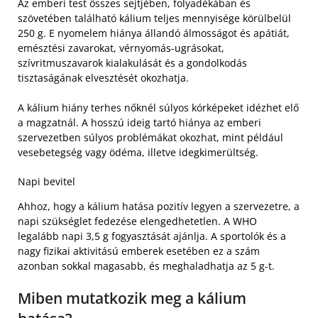
Az emberi test összes sejtjében, folyadékában és
szövetében található kálium teljes mennyisége körülbelül
250 g. E nyomelem hiánya állandó álmosságot és apátiát,
emésztési zavarokat, vérnyomás-ugrásokat,
szívritmuszavarok kialakulását és a gondolkodás
tisztaságának elvesztését okozhatja.
A kálium hiány terhes nőknél súlyos kórképeket idézhet elő
a magzatnál. A hosszú ideig tartó hiánya az emberi
szervezetben súlyos problémákat okozhat, mint például
vesebetegség vagy ödéma, illetve idegkimerültség.
Napi bevitel
Ahhoz, hogy a kálium hatása pozitív legyen a szervezetre, a
napi szükséglet fedezése elengedhetetlen. A WHO
legalább napi 3,5 g fogyasztását ajánlja. A sportolók és a
nagy fizikai aktivitású emberek esetében ez a szám
azonban sokkal magasabb, és meghaladhatja az 5 g-t.
Miben mutatkozik meg a kálium