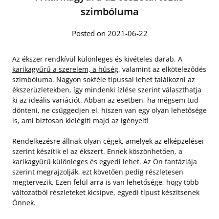
szimbóluma
Posted on 2021-06-22
Az ékszer rendkívül különleges és kivételes darab. A
karikagyűrű a szerelem, a hűség
, valamint az elköteleződés
szimbóluma. Nagyon sokféle típussal lehet találkozni az
ékszerüzletekben, így mindenki ízlése szerint választhatja
ki az ideális variációt. Abban az esetben, ha mégsem tud
dönteni, ne csüggedjen el, hiszen van egy olyan lehetősége
is, ami biztosan kielégíti majd az igényeit!
Rendelkezésre állnak olyan cégek, amelyek az elképzelései
szerint készítik el az ékszert. Ennek köszönhetően, a
karikagyűrű különleges és egyedi lehet. Az Ön fantáziája
szerint megrajzolják, ezt követően pedig részletesen
megtervezik. Ezen felül arra is van lehetősége, hogy több
változatból részleteket kicsípve, egyedi típust készítsenek
Önnek.