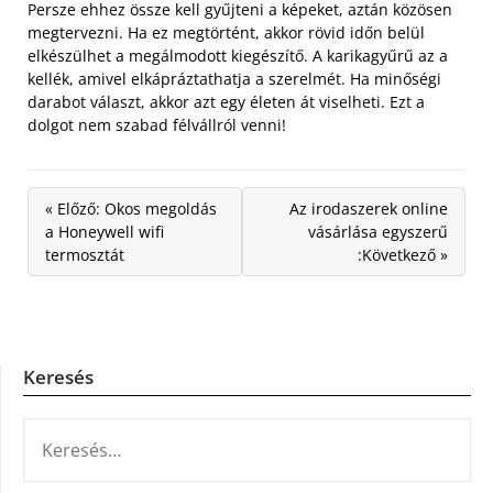
Persze ehhez össze kell gyűjteni a képeket, aztán közösen
megtervezni. Ha ez megtörtént, akkor rövid időn belül
elkészülhet a megálmodott kiegészítő. A karikagyűrű az a
kellék, amivel elkápráztathatja a szerelmét. Ha minőségi
darabot választ, akkor azt egy életen át viselheti. Ezt a
dolgot nem szabad félvállról venni!
« Előző: Okos megoldás
Az irodaszerek online
a Honeywell wifi
vásárlása egyszerű
termosztát
:Következő »
Keresés
KERESÉS: