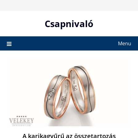
Skip
to
content
Csapnivaló
Menu
A karikagyűrű az összetartozás