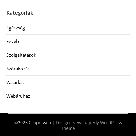
Kategóriák
Egészség
Egyéb
Szolgáltatások
Szórakozás
Vásárlás
Webáruház
©2026 Csapnivaló
| Design:
Newspaperly WordPress
Theme