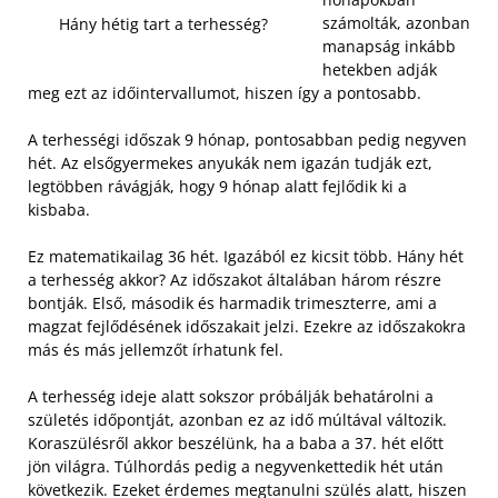
számolták, azonban
Hány hétig tart a terhesség?
manapság inkább
hetekben adják
meg ezt az időintervallumot, hiszen így a pontosabb.
A terhességi időszak 9 hónap, pontosabban pedig negyven
hét. Az elsőgyermekes anyukák nem igazán tudják ezt,
legtöbben rávágják, hogy 9 hónap alatt fejlődik ki a
kisbaba.
Ez matematikailag 36 hét. Igazából ez kicsit több. Hány hét
a terhesség akkor? Az időszakot általában három részre
bontják. Első, második és harmadik trimeszterre, ami a
magzat fejlődésének időszakait jelzi. Ezekre az időszakokra
más és más jellemzőt írhatunk fel.
A terhesség ideje alatt sokszor próbálják behatárolni a
születés időpontját, azonban ez az idő múltával változik.
Koraszülésről akkor beszélünk, ha a baba a 37. hét előtt
jön világra. Túlhordás pedig a negyvenkettedik hét után
következik. Ezeket érdemes megtanulni szülés alatt, hiszen