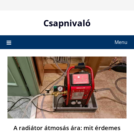
Skip
to
content
Csapnivaló
Menu
A radiátor átmosás ára: mit érdemes