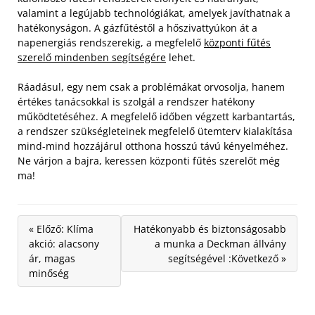
valamint a legújabb technológiákat, amelyek javíthatnak a
hatékonyságon. A gázfűtéstől a hőszivattyúkon át a
napenergiás rendszerekig, a megfelelő
központi fűtés
szerelő mindenben segítségére
lehet.
Ráadásul, egy nem csak a problémákat orvosolja, hanem
értékes tanácsokkal is szolgál a rendszer hatékony
működtetéséhez. A megfelelő időben végzett karbantartás,
a rendszer szükségleteinek megfelelő ütemterv kialakítása
mind-mind hozzájárul otthona hosszú távú kényelméhez.
Ne várjon a bajra, keressen központi fűtés szerelőt még
ma!
« Előző: Klíma
Hatékonyabb és biztonságosabb
akció: alacsony
a munka a Deckman állvány
ár, magas
segítségével :Következő »
minőség