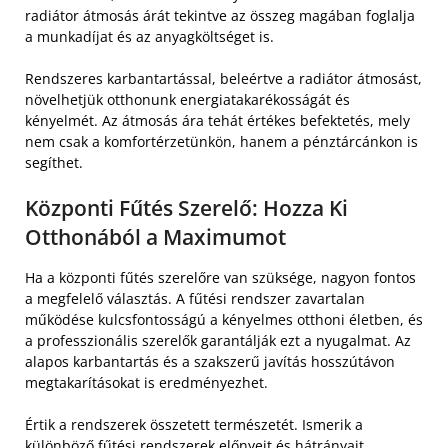
radiátor átmosás árát tekintve az összeg magában foglalja
a munkadíjat és az anyagköltséget is.
Rendszeres karbantartással, beleértve a radiátor átmosást,
növelhetjük otthonunk energiatakarékosságát és
kényelmét. Az átmosás ára tehát értékes befektetés, mely
nem csak a komfortérzetünkön, hanem a pénztárcánkon is
segíthet.
Központi Fűtés Szerelő: Hozza Ki
Otthonából a Maximumot
Ha a központi fűtés szerelőre van szüksége, nagyon fontos
a megfelelő választás. A fűtési rendszer zavartalan
működése kulcsfontosságú a kényelmes otthoni életben, és
a professzionális szerelők garantálják ezt a nyugalmat. Az
alapos karbantartás és a szakszerű javítás hosszútávon
megtakarításokat is eredményezhet.
Értik a rendszerek összetett természetét. Ismerik a
különböző fűtési rendszerek előnyeit és hátrányait,