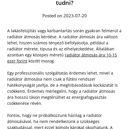
tudni?
Posted on 2023-07-20
A lakásfelújítás vagy karbantartás során gyakran felmerül a
radiátor átmosás kérdése. A radiátor átmosás ára változó
lehet, hiszen számos tényező befolyásolja, például a
radiátor mérete, típusa és az elhelyezkedése. Általában
azonban egy közepes méretű
radiátor átmosás ára 10-15
ezer forint
között mozog.
Egy professzionális szolgáltatás érdemes lehet, mivel a
radiátor átmosása nem csak a fűtési rendszer
hatékonyságát javítja, de a meghibásodások kockázatát is
csökkenti. Érdemes mérlegelni, hogy a radiátor átmosás
ára hosszú távon megtérülhet az energiafogyasztás
csökkenése révén.
Fontos, hogy ne próbálkozzunk házilag a radiátor
átmosásával, ha nem rendelkezünk a szükséges
szaktudással, mert ezzel komoly károkat okozhatunk. A