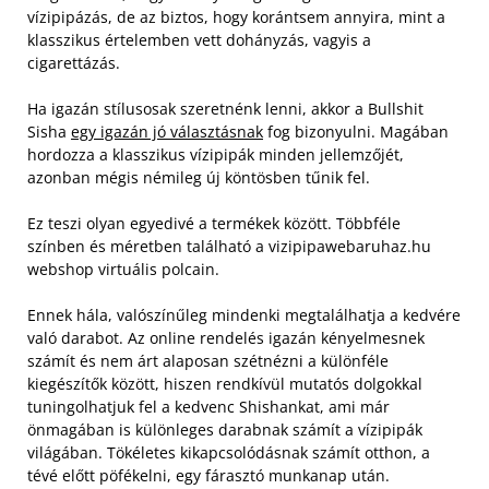
vízipipázás, de az biztos, hogy korántsem annyira, mint a
klasszikus értelemben vett dohányzás, vagyis a
cigarettázás.
Ha igazán stílusosak szeretnénk lenni, akkor a Bullshit
Sisha
egy igazán jó választásnak
fog bizonyulni. Magában
hordozza a klasszikus vízipipák minden jellemzőjét,
azonban mégis némileg új köntösben tűnik fel.
Ez teszi olyan egyedivé a termékek között. Többféle
színben és méretben található a vizipipawebaruhaz.hu
webshop virtuális polcain.
Ennek hála, valószínűleg mindenki megtalálhatja a kedvére
való darabot. Az online rendelés igazán kényelmesnek
számít és nem árt alaposan szétnézni a különféle
kiegészítők között, hiszen rendkívül mutatós dolgokkal
tuningolhatjuk fel a kedvenc Shishankat, ami már
önmagában is különleges darabnak számít a vízipipák
világában. Tökéletes kikapcsolódásnak számít otthon, a
tévé előtt pöfékelni, egy fárasztó munkanap után.