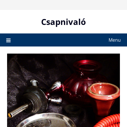
Skip
to
content
Csapnivaló
Menu