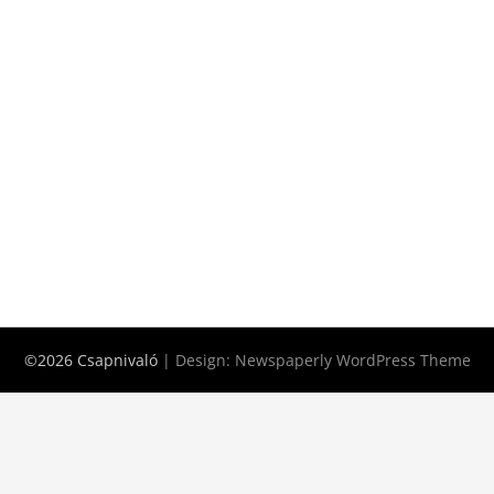
©2026 Csapnivaló
| Design:
Newspaperly WordPress Theme