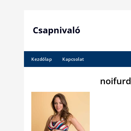
Skip
to
content
Csapnivaló
Kezdőlap
Kapcsolat
noifur