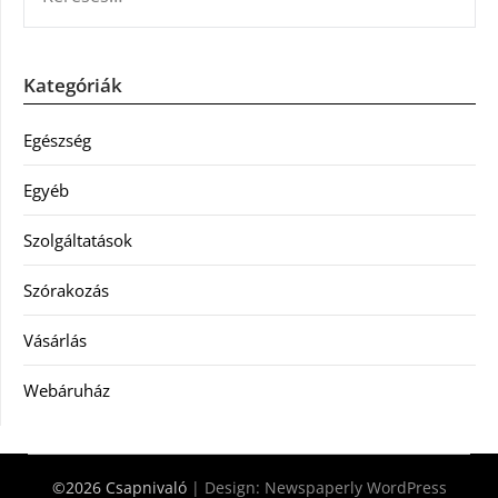
Kategóriák
Egészség
Egyéb
Szolgáltatások
Szórakozás
Vásárlás
Webáruház
©2026 Csapnivaló
| Design:
Newspaperly WordPress