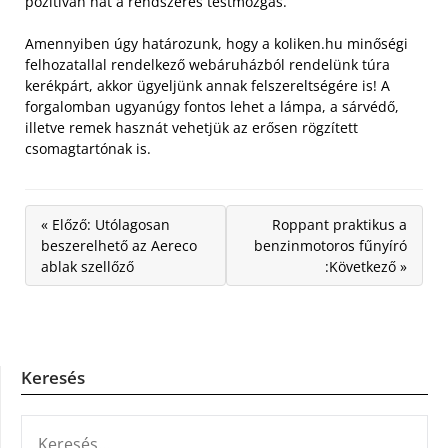
pozitívan hat a rendszeres testmozgás.
Amennyiben úgy határozunk, hogy a koliken.hu minőségi
felhozatallal rendelkező webáruházból rendelünk túra
kerékpárt, akkor ügyeljünk annak felszereltségére is! A
forgalomban ugyanúgy fontos lehet a lámpa, a sárvédő,
illetve remek hasznát vehetjük az erősen rögzített
csomagtartónak is.
« Előző: Utólagosan
Roppant praktikus a
beszerelhető az Aereco
benzinmotoros fűnyíró
ablak szellőző
:Következő »
Keresés
KERESÉS: