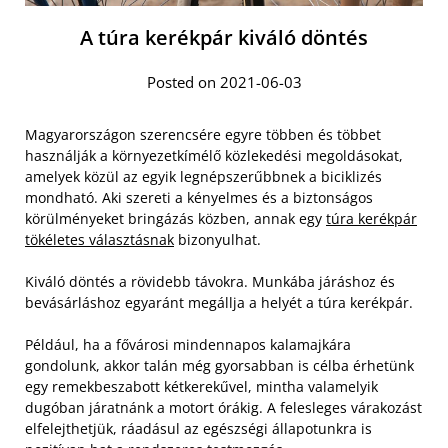
A túra kerékpár kiváló döntés
Posted on 2021-06-03
Magyarországon szerencsére egyre többen és többet
használják a környezetkímélő közlekedési megoldásokat,
amelyek közül az egyik legnépszerűbbnek a biciklizés
mondható. Aki szereti a kényelmes és a biztonságos
körülményeket bringázás közben, annak egy
túra kerékpár
tökéletes választásnak
bizonyulhat.
Kiváló döntés a rövidebb távokra. Munkába járáshoz és
bevásárláshoz egyaránt megállja a helyét a túra kerékpár.
Például, ha a fővárosi mindennapos kalamajkára
gondolunk, akkor talán még gyorsabban is célba érhetünk
egy remekbeszabott kétkerekűvel, mintha valamelyik
dugóban járatnánk a motort órákig. A felesleges várakozást
elfelejthetjük, ráadásul az egészségi állapotunkra is