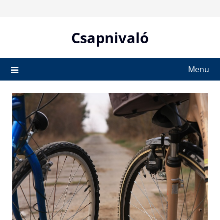
Skip
to
content
Csapnivaló
Menu