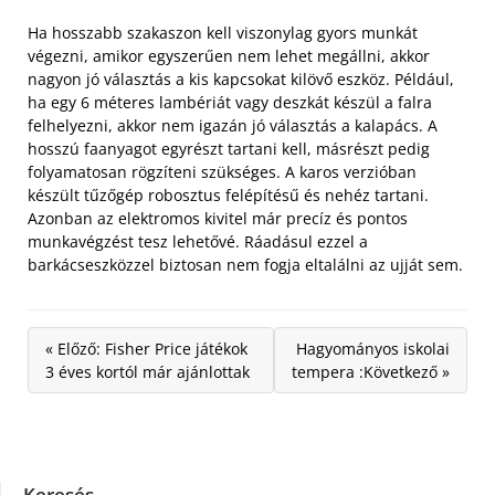
Ha hosszabb szakaszon kell viszonylag gyors munkát
végezni, amikor egyszerűen nem lehet megállni, akkor
nagyon jó választás a kis kapcsokat kilövő eszköz. Például,
ha egy 6 méteres lambériát vagy deszkát készül a falra
felhelyezni, akkor nem igazán jó választás a kalapács. A
hosszú faanyagot egyrészt tartani kell, másrészt pedig
folyamatosan rögzíteni szükséges. A karos verzióban
készült tűzőgép robosztus felépítésű és nehéz tartani.
Azonban az elektromos kivitel már precíz és pontos
munkavégzést tesz lehetővé. Ráadásul ezzel a
barkácseszközzel biztosan nem fogja eltalálni az ujját sem.
« Előző: Fisher Price játékok
Hagyományos iskolai
3 éves kortól már ajánlottak
tempera :Következő »
Keresés