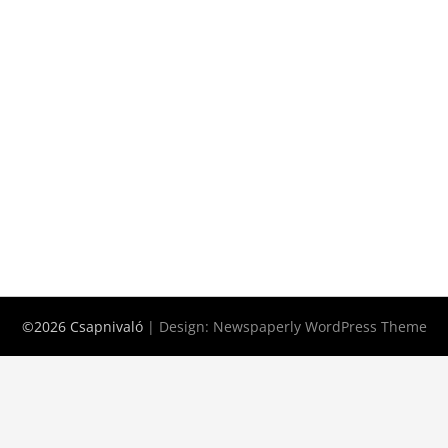
©2026 Csapnivaló
| Design:
Newspaperly WordPress Theme