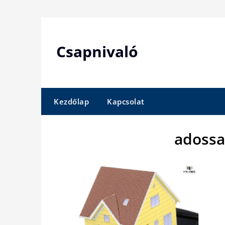
Skip
to
content
Csapnivaló
Kezdőlap
Kapcsolat
adossa