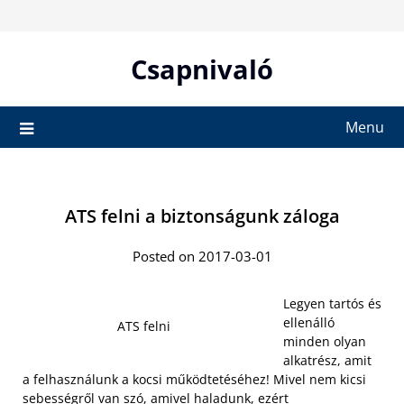
Skip
to
content
Csapnivaló
Menu
ATS felni a biztonságunk záloga
Posted on 2017-03-01
Legyen tartós és
ellenálló
ATS felni
minden olyan
alkatrész, amit
a felhasználunk a kocsi működtetéséhez! Mivel nem kicsi
sebességről van szó, amivel haladunk, ezért