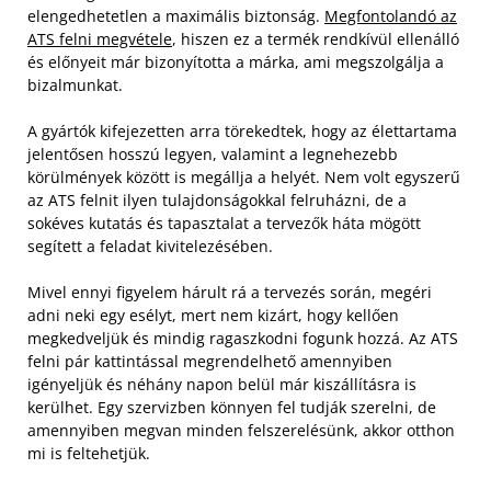
elengedhetetlen a maximális biztonság.
Megfontolandó az
ATS felni megvétele
, hiszen ez a termék rendkívül ellenálló
és előnyeit már bizonyította a márka, ami megszolgálja a
bizalmunkat.
A gyártók kifejezetten arra törekedtek, hogy az élettartama
jelentősen hosszú legyen, valamint a legnehezebb
körülmények között is megállja a helyét. Nem volt egyszerű
az ATS felnit ilyen tulajdonságokkal felruházni, de a
sokéves kutatás és tapasztalat a tervezők háta mögött
segített a feladat kivitelezésében.
Mivel ennyi figyelem hárult rá a tervezés során, megéri
adni neki egy esélyt, mert nem kizárt, hogy kellően
megkedveljük és mindig ragaszkodni fogunk hozzá. Az ATS
felni pár kattintással megrendelhető amennyiben
igényeljük és néhány napon belül már kiszállításra is
kerülhet. Egy szervizben könnyen fel tudják szerelni, de
amennyiben megvan minden felszerelésünk, akkor otthon
mi is feltehetjük.