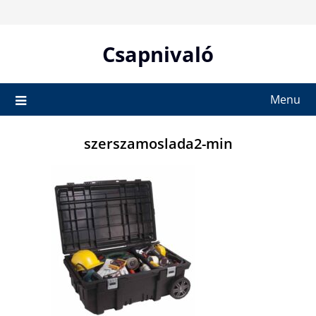
Skip
to
content
Csapnivaló
Menu
szerszamoslada2-min