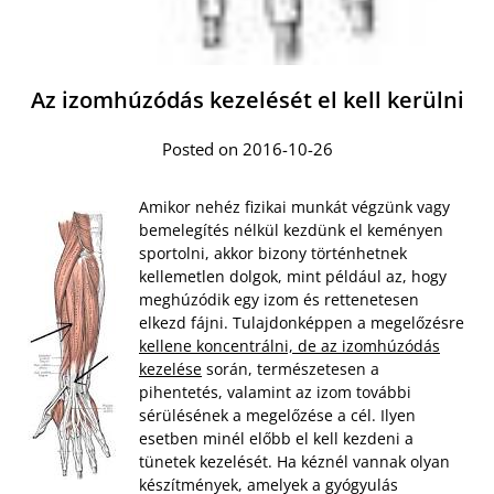
Az izomhúzódás kezelését el kell kerülni
Posted on 2016-10-26
Amikor nehéz fizikai munkát végzünk vagy
bemelegítés nélkül kezdünk el keményen
sportolni, akkor bizony történhetnek
kellemetlen dolgok, mint például az, hogy
meghúzódik egy izom és rettenetesen
elkezd fájni. Tulajdonképpen a megelőzésre
kellene koncentrálni, de az izomhúzódás
kezelése
során, természetesen a
pihentetés, valamint az izom további
sérülésének a megelőzése a cél. Ilyen
esetben minél előbb el kell kezdeni a
tünetek kezelését. Ha kéznél vannak olyan
készítmények, amelyek a gyógyulás