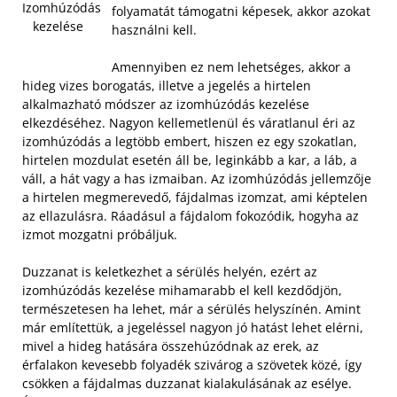
Izomhúzódás
folyamatát támogatni képesek, akkor azokat
kezelése
használni kell.
Amennyiben ez nem lehetséges, akkor a
hideg vizes borogatás, illetve a jegelés a hirtelen
alkalmazható módszer az izomhúzódás kezelése
elkezdéséhez. Nagyon kellemetlenül és váratlanul éri az
izomhúzódás a legtöbb embert, hiszen ez egy szokatlan,
hirtelen mozdulat esetén áll be, leginkább a kar, a láb, a
váll, a hát vagy a has izmaiban. Az izomhúzódás jellemzője
a hirtelen megmerevedő, fájdalmas izomzat, ami képtelen
az ellazulásra. Ráadásul a fájdalom fokozódik, hogyha az
izmot mozgatni próbáljuk.
Duzzanat is keletkezhet a sérülés helyén, ezért az
izomhúzódás kezelése mihamarabb el kell kezdődjön,
természetesen ha lehet, már a sérülés helyszínén. Amint
már említettük, a jegeléssel nagyon jó hatást lehet elérni,
mivel a hideg hatására összehúzódnak az erek, az
érfalakon kevesebb folyadék szivárog a szövetek közé, így
csökken a fájdalmas duzzanat kialakulásának az esélye.