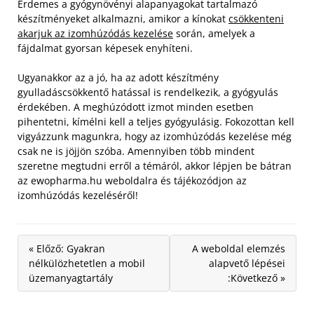
Érdemes a gyógynövényi alapanyagokat tartalmazó
készítményeket alkalmazni, amikor a kínokat
csökkenteni
akarjuk az izomhúzódás kezelése
során, amelyek a
fájdalmat gyorsan képesek enyhíteni.
Ugyanakkor az a jó, ha az adott készítmény
gyulladáscsökkentő hatással is rendelkezik, a gyógyulás
érdekében. A meghúzódott izmot minden esetben
pihentetni, kímélni kell a teljes gyógyulásig. Fokozottan kell
vigyázzunk magunkra, hogy az izomhúzódás kezelése még
csak ne is jöjjön szóba. Amennyiben több mindent
szeretne megtudni erről a témáról, akkor lépjen be bátran
az ewopharma.hu weboldalra és tájékozódjon az
izomhúzódás kezeléséről!
« Előző: Gyakran
A weboldal elemzés
nélkülözhetetlen a mobil
alapvető lépései
üzemanyagtartály
:Következő »