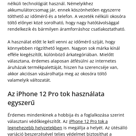
nélküli technológiát használ. Némelyikhez
akkumulátorcsomag jár, ennek köszönhetően egyszerre
tölthető az időmérő és a telefon. A vezeték nélküli okosóra
töltő előnyei közé sorolható, hogy nagy hatótávolsággal
rendelkezik és bármilyen áramforráshoz csatlakoztatható.
A használat előtt le kell venni az időmérő szíját, hogy
könnyebben rögzíthető legyen. Nagyon sok márka kínál
efféle kiegészítőt, különböző árkategóriában. Mielőtt
választana, érdemes alaposan átfésülni az internetes
áruházak termékpalettáját, hiszen ha szerencséje van,
akkor akciósan vásárolhatja meg az okosóra töltő
valamelyik változatát.
Az iPhone 12 Pro tok használata
egyszerű
Érdemes mindenkinek a hobbija és a foglalkozása szerint
választani védőkiegészítőt. Az
iPhone 12 Pro tok a
legnehezebb helyzetekben
is megállja a helyét. Az ütésálló
variáció beszerzésével teljes védelmet biztosíthat a