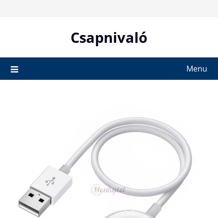
Skip
to
content
Csapnivaló
Menu