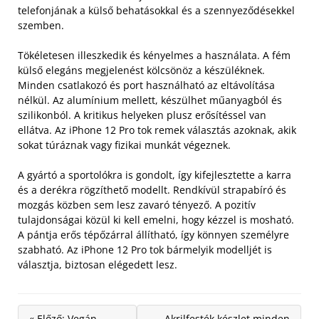
telefonjának a külső behatásokkal és a szennyeződésekkel
szemben.
Tökéletesen illeszkedik és kényelmes a használata. A fém
külső elegáns megjelenést kölcsönöz a készüléknek.
Minden csatlakozó és port használható az eltávolítása
nélkül. Az alumínium mellett, készülhet műanyagból és
szilikonból. A kritikus helyeken plusz erősítéssel van
ellátva. Az iPhone 12 Pro tok remek választás azoknak, akik
sokat túráznak vagy fizikai munkát végeznek.
A gyártó a sportolókra is gondolt, így kifejlesztette a karra
és a derékra rögzíthető modellt. Rendkívül strapabíró és
mozgás közben sem lesz zavaró tényező. A pozitív
tulajdonságai közül ki kell emelni, hogy kézzel is mosható.
A pántja erős tépőzárral állítható, így könnyen személyre
szabható. Az iPhone 12 Pro tok bármelyik modelljét is
választja, biztosan elégedett lesz.
« Előző: Vegán
Akrilfesték készlet minden