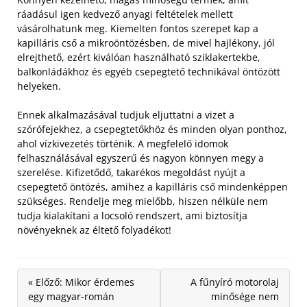
ráadásul igen kedvező anyagi feltételek mellett
vásárolhatunk meg. Kiemelten fontos szerepet kap a
kapilláris cső a mikroöntözésben, de mivel hajlékony, jól
elrejthető, ezért kiválóan használható sziklakertekbe,
balkonládákhoz és egyéb csepegtető technikával öntözött
helyeken.
Ennek alkalmazásával tudjuk eljuttatni a vizet a
szórófejekhez, a csepegtetőkhöz és minden olyan ponthoz,
ahol vízkivezetés történik. A megfelelő idomok
felhasználásával egyszerű és nagyon könnyen megy a
szerelése. Kifizetődő, takarékos megoldást nyújt a
csepegtető öntözés, amihez a kapilláris cső mindenképpen
szükséges. Rendelje meg mielőbb, hiszen nélküle nem
tudja kialakítani a locsoló rendszert, ami biztosítja
növényeknek az éltető folyadékot!
« Előző: Mikor érdemes
A fűnyíró motorolaj
egy magyar-román
minősége nem