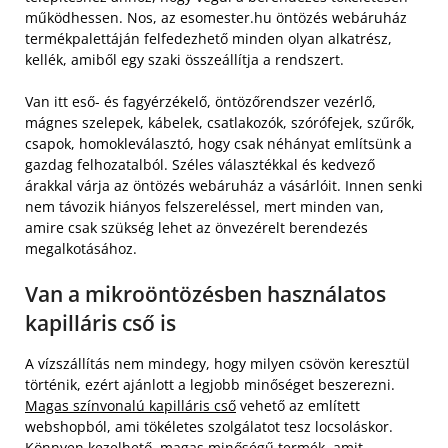
működhessen. Nos, az esomester.hu öntözés webáruház
termékpalettáján felfedezhető minden olyan alkatrész,
kellék, amiből egy szaki összeállítja a rendszert.
Van itt eső- és fagyérzékelő, öntözőrendszer vezérlő,
mágnes szelepek, kábelek, csatlakozók, szórófejek, szűrők,
csapok, homokleválasztó, hogy csak néhányat említsünk a
gazdag felhozatalból. Széles választékkal és kedvező
árakkal várja az öntözés webáruház a vásárlóit. Innen senki
nem távozik hiányos felszereléssel, mert minden van,
amire csak szükség lehet az önvezérelt berendezés
megalkotásához.
Van a mikroöntözésben használatos
kapilláris cső is
A vízszállítás nem mindegy, hogy milyen csövön keresztül
történik, ezért ajánlott a legjobb minőséget beszerezni.
Magas színvonalú kapilláris cső
vehető az említett
webshopból, ami tökéletes szolgálatot tesz locsoláskor.
Könnyen kezelhető, magas minőségű termék, amit