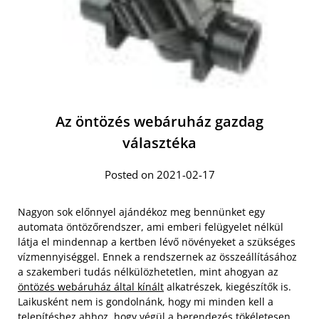
Az öntözés webáruház gazdag
választéka
Posted on 2021-02-17
Nagyon sok előnnyel ajándékoz meg bennünket egy
automata öntözőrendszer, ami emberi felügyelet nélkül
látja el mindennap a kertben lévő növényeket a szükséges
vízmennyiséggel. Ennek a rendszernek az összeállításához
a szakemberi tudás nélkülözhetetlen, mint ahogyan az
öntözés webáruház által kínált
alkatrészek, kiegészítők is.
Laikusként nem is gondolnánk, hogy mi minden kell a
telepítéshez ahhoz, hogy végül a berendezés tökéletesen