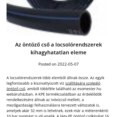
Az öntöző cső a locsolórendszerek
kihagyhatatlan eleme
Posted on 2022-05-07
A locsolórendszerek több elemből állnak össze. Az egyik
legfontosabb a kiszivattyúzott víz
szállítására szolgáló
öntöző cső
, amiből többféle található az esomester.hu
webáruházban. A KPE termékcsaládban az érdeklődők
rendelkezésére állnak az ivóvízcső mellett, a
mezőgazdasági felhasználásra tervezett változatok is,
amelyek akár 32 mm is lehetnek, ezek már a méterenkénti
10 bar nyomást is jól viselik. A lágy PE öntöző csőkínálat 16