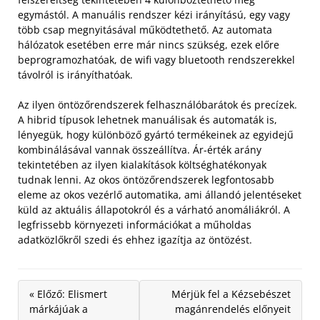
egymástól. A manuális rendszer kézi irányítású, egy vagy
több csap megnyitásával működtethető. Az automata
hálózatok esetében erre már nincs szükség, ezek előre
beprogramozhatóak, de wifi vagy bluetooth rendszerekkel
távolról is irányíthatóak.
Az ilyen öntözőrendszerek felhasználóbarátok és precízek.
A hibrid típusok lehetnek manuálisak és automaták is,
lényegük, hogy különböző gyártó termékeinek az egyidejű
kombinálásával vannak összeállítva. Ár-érték arány
tekintetében az ilyen kialakítások költséghatékonyak
tudnak lenni. Az okos öntözőrendszerek legfontosabb
eleme az okos vezérlő automatika, ami állandó jelentéseket
küld az aktuális állapotokról és a várható anomáliákról. A
legfrissebb környezeti információkat a műholdas
adatközlőkről szedi és ehhez igazítja az öntözést.
« Előző: Elismert
Mérjük fel a Kézsebészet
márkájúak a
magánrendelés előnyeit