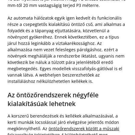
mm-től 20 mm vastagságig terjed P3 méterre.
Az automata hálózatok egyik igen kedvelt és funkcionális
része a csepegtetős kialakítású öntöző cső, ami alkalmas a
folyadék és a tápanyag eljuttatására, közvetlenül a
növényzet gyökeréhez. Ennek következtében, ez a típus
járul hozzá leginkább a víztakarékossághoz. Az
alkalmazása nem vezet felesleges párolgáshoz, ezért a
növények meghálálják a rendszerbe iktatást, ugyanis nem
következik be náluk a túlzott pára jelenlétéből eredő
megbetegedés. Egyes modellek visszafolyás-gátlóval is el
vannak látva. A webhelyen beszerezhetőek az
installáláshoz nélkülözhetetlen kellékek is.
Az öntözőrendszerek négyféle
kialakításúak lehetnek
A korszerű berendezések és kellékek alkalmazásával, a
kerti munkák locsolással járó elvégzése jelentős módon
megkönnyíthető. Az
öntözőrendszerek között a műszaki
felszereltség tekintetében 4 különböztethető meg