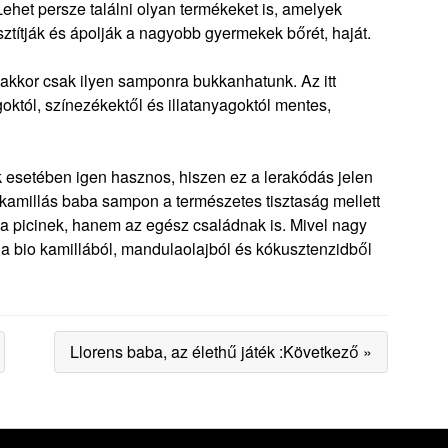
ehet persze találni olyan termékeket is, amelyek
ztítják és ápolják a nagyobb gyermekek bőrét, haját.
akkor csak ilyen samponra bukkanhatunk. Az itt
tól, színezékektől és illatanyagoktól mentes,
 esetében igen hasznos, hiszen ez a lerakódás jelen
 kamillás baba sampon a természetes tisztaság mellett
 a picinek, hanem az egész családnak is. Mivel nagy
l a bio kamillából, mandulaolajból és kókusztenzidből
Llorens baba, az élethű játék :Következő »