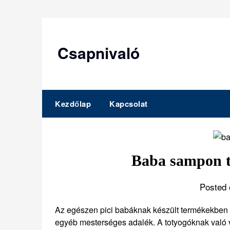
Skip
to
content
Csapnivaló
Kezdőlap
Kapcsolat
Baba sampon 
Posted 
Az egészen pici babáknak készült termékekben á
egyéb mesterséges adalék. A totyogóknak való v