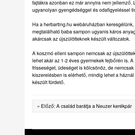
fajtákra azonban ez már annyira nem jellemző. L
ugyanolyan gyengédséggel és odafigyeléssel tis
Ha a herbarting.hu webáruházban keresgélünk, 
megtalálható baba sampon ugyanis káros anyagok
akárcsak az újszülötteknek készült változatok.
A koszmó elleni sampon nemcsak az újszülöttek
lehet akár az 1-2 éves gyermekek fejbőrén is. A
frisseséget, üdeséget is kölcsönöz, de nemcsak
kiszerelésben is elérhető, mindig lehet a házná
készült fürdető.
« Előző: A család barátja a Neuzer kerékpár