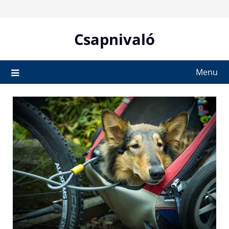
Skip
to
content
Csapnivaló
Menu