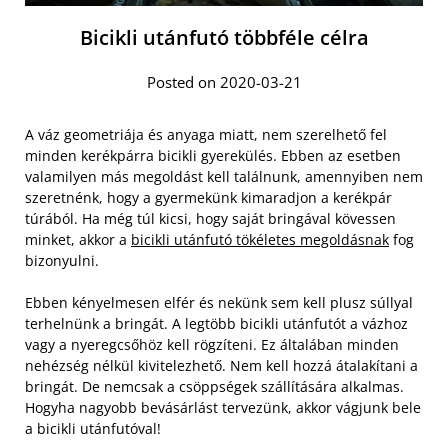
Bicikli utánfutó többféle célra
Posted on 2020-03-21
A váz geometriája és anyaga miatt, nem szerelhető fel
minden kerékpárra bicikli gyerekülés. Ebben az esetben
valamilyen más megoldást kell találnunk, amennyiben nem
szeretnénk, hogy a gyermekünk kimaradjon a kerékpár
túrából. Ha még túl kicsi, hogy saját bringával kövessen
minket, akkor a
bicikli utánfutó tökéletes megoldásnak
fog
bizonyulni.
Ebben kényelmesen elfér és nekünk sem kell plusz súllyal
terhelnünk a bringát. A legtöbb bicikli utánfutót a vázhoz
vagy a nyeregcsőhöz kell rögzíteni. Ez általában minden
nehézség nélkül kivitelezhető. Nem kell hozzá átalakítani a
bringát. De nemcsak a csöppségek szállítására alkalmas.
Hogyha nagyobb bevásárlást tervezünk, akkor vágjunk bele
a bicikli utánfutóval!