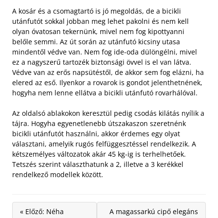
A kosár és a csomagtartó is jó megoldás, de a bicikli
utánfutót sokkal jobban meg lehet pakolni és nem kell
olyan óvatosan tekernünk, mivel nem fog kipottyanni
belőle semmi. Az út során az utánfutó kicsiny utasa
mindentől védve van. Nem fog ide-oda dülöngélni, mivel
ez a nagyszerű tartozék biztonsági övvel is el van látva.
Védve van az erős napsütéstől, de akkor sem fog elázni, ha
elered az eső. Ilyenkor a rovarok is gondot jelenthetnének,
hogyha nem lenne ellátva a bicikli utánfutó rovarhálóval.
Az oldalsó ablakokon keresztül pedig csodás kilátás nyílik a
tájra. Hogyha egyenetlenebb útszakaszon szeretnénk
bicikli utánfutót használni, akkor érdemes egy olyat
választani, amelyik rugós felfüggesztéssel rendelkezik. A
kétszemélyes változatok akár 45 kg-ig is terhelhetőek.
Tetszés szerint választhatunk a 2, illetve a 3 kerékkel
rendelkező modellek között.
« Előző: Néha
A magassarkú cipő elegáns