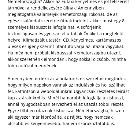
Németországba? Akkor az Eutaxi kényelmes és jól felszerelt
járművei a rendelkezésére állnak! Amennyiben
meglátogatná valamelyik németországi rokonát, de az
egész családdal szeretne útnak indulni, akkor most egy 8
személyes kisbuszt is lefoglalhat. A sofőrjeink
biztonságosan és gyorsan eljuttatják Önöket a megfelelő
helyre. Klimatizált utastér, CD, kényelmes, kartámaszos
ülések és igény szerint utánfutó várja az utazni vágyókat.
Ha még nem
próbált kisbusszal Németországba utazni
,
akkor szeretnénk elmondani, hogy sokkal olcsóbb, mintha
több autóval mennének.
Amennyiben érdekli az ajánlatunk, és szeretné megtudni,
hogy milyen napokon vannak az indulások és hol szállhat
fel, kattintson a weboldalunkra! Ugyancsak részletes leírást
kap az árainkról is. Minél hamarabb lefoglalja a kisbuszt,
annál nyugodtabban tervezheti el az utazás többi részét.
Egyre többen utaznak kisbusszal Németországba, hiszen
aki egyszer már kipróbálta, az rájött, hogy nemcsak
olcsóbb és kényelmesebb, hanem szórakoztatóbb is.