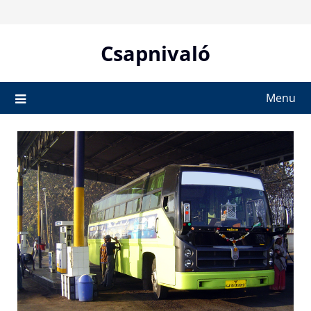
Skip
to
content
Csapnivaló
Menu