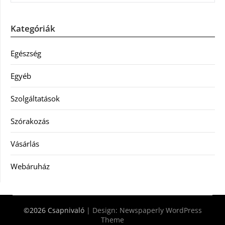
Kategóriák
Egészség
Egyéb
Szolgáltatások
Szórakozás
Vásárlás
Webáruház
©2026 Csapnivaló
| Design:
Newspaperly WordPress
Theme