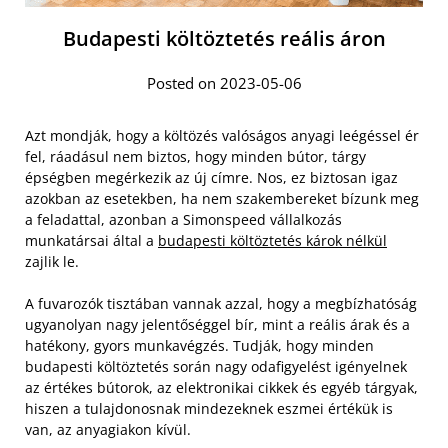
Budapesti költöztetés reális áron
Posted on 2023-05-06
Azt mondják, hogy a költözés valóságos anyagi leégéssel ér
fel, ráadásul nem biztos, hogy minden bútor, tárgy
épségben megérkezik az új címre. Nos, ez biztosan igaz
azokban az esetekben, ha nem szakembereket bízunk meg
a feladattal, azonban a Simonspeed vállalkozás
munkatársai által a
budapesti költöztetés károk nélkül
zajlik le.
A fuvarozók tisztában vannak azzal, hogy a megbízhatóság
ugyanolyan nagy jelentőséggel bír, mint a reális árak és a
hatékony, gyors munkavégzés. Tudják, hogy minden
budapesti költöztetés során nagy odafigyelést igényelnek
az értékes bútorok, az elektronikai cikkek és egyéb tárgyak,
hiszen a tulajdonosnak mindezeknek eszmei értékük is
van, az anyagiakon kívül.