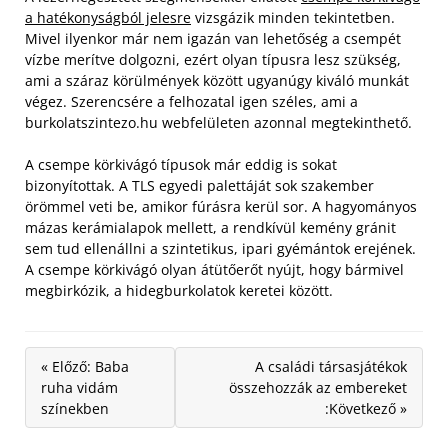
a hatékonyságból jelesre
vizsgázik minden tekintetben.
Mivel ilyenkor már nem igazán van lehetőség a csempét
vízbe merítve dolgozni, ezért olyan típusra lesz szükség,
ami a száraz körülmények között ugyanúgy kiváló munkát
végez. Szerencsére a felhozatal igen széles, ami a
burkolatszintezo.hu webfelületen azonnal megtekinthető.
A csempe körkivágó típusok már eddig is sokat
bizonyítottak. A TLS egyedi palettáját sok szakember
örömmel veti be, amikor fúrásra kerül sor. A hagyományos
mázas kerámialapok mellett, a rendkívül kemény gránit
sem tud ellenállni a szintetikus, ipari gyémántok erejének.
A csempe körkivágó olyan átütőerőt nyújt, hogy bármivel
megbirkózik, a hidegburkolatok keretei között.
« Előző: Baba
A családi társasjátékok
ruha vidám
összehozzák az embereket
színekben
:Következő »