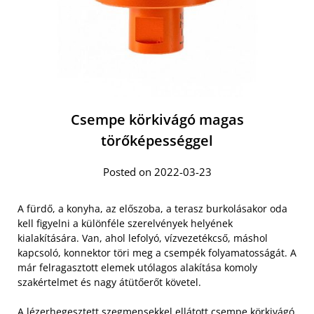
Csempe körkivágó magas
törőképességgel
Posted on 2022-03-23
A fürdő, a konyha, az előszoba, a terasz burkolásakor oda
kell figyelni a különféle szerelvények helyének
kialakítására. Van, ahol lefolyó, vízvezetékcső, máshol
kapcsoló, konnektor töri meg a csempék folyamatosságát. A
már felragasztott elemek utólagos alakítása komoly
szakértelmet és nagy átütőerőt követel.
A lézerhegesztett szegmensekkel ellátott
csempe körkivágó