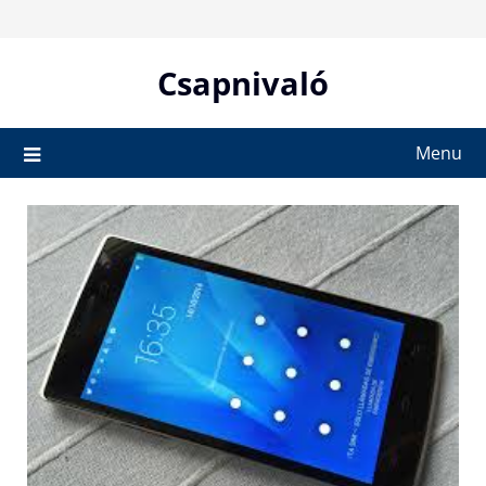
Skip
to
content
Csapnivaló
Menu