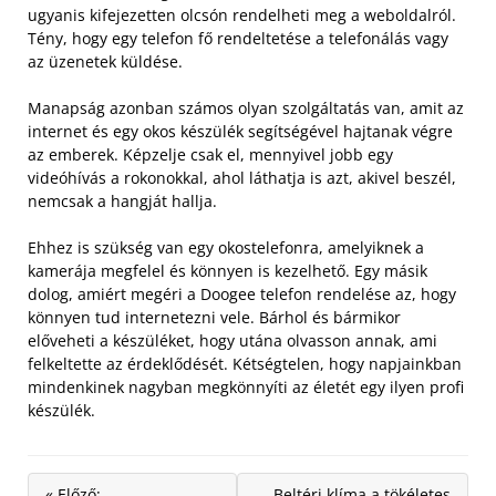
ugyanis kifejezetten olcsón rendelheti meg a weboldalról.
Tény, hogy egy telefon fő rendeltetése a telefonálás vagy
az üzenetek küldése.
Manapság azonban számos olyan szolgáltatás van, amit az
internet és egy okos készülék segítségével hajtanak végre
az emberek. Képzelje csak el, mennyivel jobb egy
videóhívás a rokonokkal, ahol láthatja is azt, akivel beszél,
nemcsak a hangját hallja.
Ehhez is szükség van egy okostelefonra, amelyiknek a
kamerája megfelel és könnyen is kezelhető. Egy másik
dolog, amiért megéri a Doogee telefon rendelése az, hogy
könnyen tud internetezni vele. Bárhol és bármikor
előveheti a készüléket, hogy utána olvasson annak, ami
felkeltette az érdeklődését. Kétségtelen, hogy napjainkban
mindenkinek nagyban megkönnyíti az életét egy ilyen profi
készülék.
« Előző:
Beltéri klíma a tökéletes