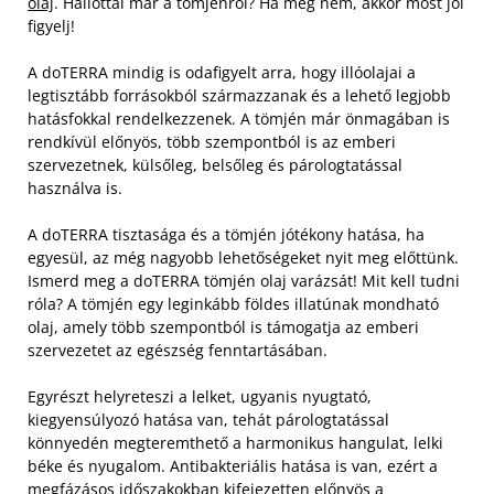
olaj
. Hallottál már a tömjénről? Ha még nem, akkor most jól
figyelj!
A doTERRA mindig is odafigyelt arra, hogy illóolajai a
legtisztább forrásokból származzanak és a lehető legjobb
hatásfokkal rendelkezzenek. A tömjén már önmagában is
rendkívül előnyös, több szempontból is az emberi
szervezetnek, külsőleg, belsőleg és párologtatással
használva is.
A doTERRA tisztasága és a tömjén jótékony hatása, ha
egyesül, az még nagyobb lehetőségeket nyit meg előttünk.
Ismerd meg a doTERRA tömjén olaj varázsát! Mit kell tudni
róla? A tömjén egy leginkább földes illatúnak mondható
olaj, amely több szempontból is támogatja az emberi
szervezetet az egészség fenntartásában.
Egyrészt helyreteszi a lelket, ugyanis nyugtató,
kiegyensúlyozó hatása van, tehát párologtatással
könnyedén megteremthető a harmonikus hangulat, lelki
béke és nyugalom. Antibakteriális hatása is van, ezért a
megfázásos időszakokban kifejezetten előnyös a