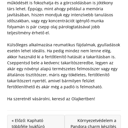
működését is fokozhatja és a görcsoldásban is jótékony
társ lehet. Éppúgy, mint ahogy például a memória
javításában, hiszen mondjuk egy intenzívebb tanulásos
időszakban, vagy egy koncentrációt igénylő munka
folyamán is pár csepp olaj párologtatásával jobb
teljesítmény érhető el.
Külsőleges alkalmazása reumatikus fájdalmak, gyulladások
esetén lehet ideális. Ha pedig mindez nem lenne elég,
akkor használd ki a fertőtlenítő hatását a takarításban is.
Cseppentsd bele a kedvenc takarítószeredbe, legyen az
akár egy növényi alapú természetes felmosószer vagy egy
általános tisztítószer, máris egy tökéletes, fertőtlenítő
takarítószert nyertél, amivel bármilyen felület
fertőtleníthető és akár még a padló is felmosható.
Ha szeretnél vásárolni, keresd az Olajkertben!
« Előző: Kapható
Környezetvédelem a
többféle lyukfúró
Pandora charm készítés