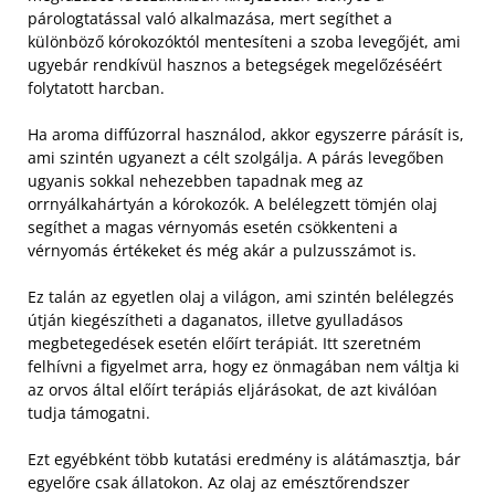
párologtatással való alkalmazása, mert segíthet a
különböző kórokozóktól mentesíteni a szoba levegőjét, ami
ugyebár rendkívül hasznos a betegségek megelőzéséért
folytatott harcban.
Ha aroma diffúzorral használod, akkor egyszerre párásít is,
ami szintén ugyanezt a célt szolgálja. A párás levegőben
ugyanis sokkal nehezebben tapadnak meg az
orrnyálkahártyán a kórokozók. A belélegzett tömjén olaj
segíthet a magas vérnyomás esetén csökkenteni a
vérnyomás értékeket és még akár a pulzusszámot is.
Ez talán az egyetlen olaj a világon, ami szintén belélegzés
útján kiegészítheti a daganatos, illetve gyulladásos
megbetegedések esetén előírt terápiát. Itt szeretném
felhívni a figyelmet arra, hogy ez önmagában nem váltja ki
az orvos által előírt terápiás eljárásokat, de azt kiválóan
tudja támogatni.
Ezt egyébként több kutatási eredmény is alátámasztja, bár
egyelőre csak állatokon. Az olaj az emésztőrendszer