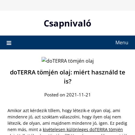
Skip
to
content
Csapnivaló
Menu
doTERRA tömjén olaj: miért használd te
is?
Posted on 2021-11-21
Amikor azt kérdezik tőlem, hogy létezik-e olyan olaj, ami
mindenre jó, azt szoktam válaszolni, hogy ilyen olaj nem
létezik, de olyan, ami majdnem mindenre jó, igen. Ez pedig
nem más, mint a
kivételesen különleges doTERRA tömjén