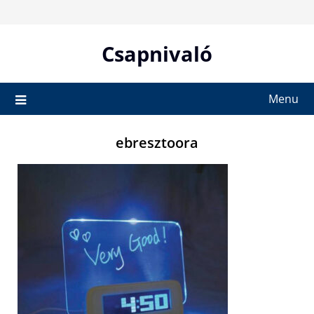
Skip
to
content
Csapnivaló
Menu
ebresztoora