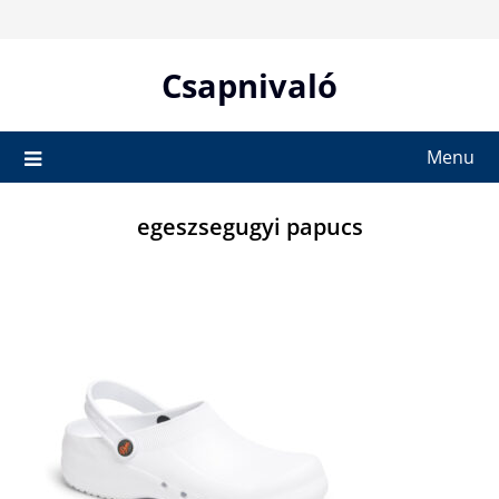
Skip
to
content
Csapnivaló
Menu
egeszsegugyi papucs