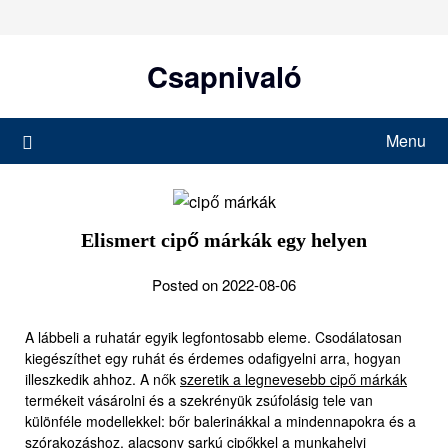
Skip
to
content
Csapnivaló
Menu
Elismert cipő márkák egy helyen
Posted on 2022-08-06
A lábbeli a ruhatár egyik legfontosabb eleme. Csodálatosan
kiegészíthet egy ruhát és érdemes odafigyelni arra, hogyan
illeszkedik ahhoz. A nők
szeretik a legnevesebb cipő márkák
termékeit vásárolni és a szekrényük zsúfolásig tele van
különféle modellekkel: bőr balerinákkal a mindennapokra és a
szórakozáshoz, alacsony sarkú cipőkkel a munkahelyi