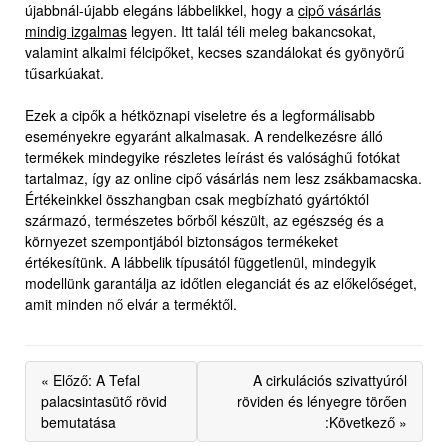
újabbnál-újabb elegáns lábbelikkel, hogy a
cipő vásárlás
mindig izgalmas
legyen. Itt talál téli meleg bakancsokat,
valamint alkalmi félcipőket, kecses szandálokat és gyönyörű
tűsarkúakat.
Ezek a cipők a hétköznapi viseletre és a legformálisabb
eseményekre egyaránt alkalmasak. A rendelkezésre álló
termékek mindegyike részletes leírást és valósághű fotókat
tartalmaz, így az online cipő vásárlás nem lesz zsákbamacska.
Értékeinkkel összhangban csak megbízható gyártóktól
származó, természetes bőrből készült, az egészség és a
környezet szempontjából biztonságos termékeket
értékesítünk. A lábbelik típusától függetlenül, mindegyik
modellünk garantálja az időtlen eleganciát és az előkelőséget,
amit minden nő elvár a terméktől.
« Előző: A Tefal
A cirkulációs szivattyúról
palacsintasütő rövid
röviden és lényegre törően
bemutatása
:Következő »