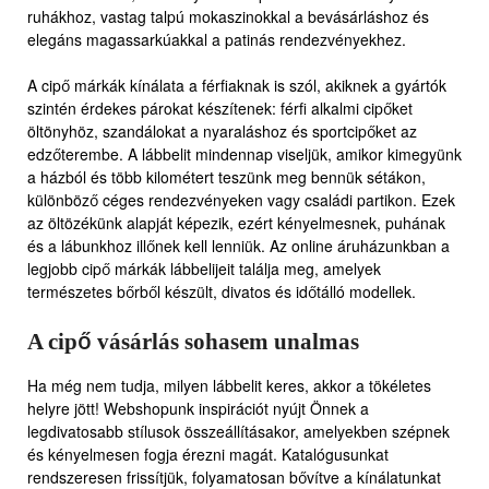
ruhákhoz, vastag talpú mokaszinokkal a bevásárláshoz és
elegáns magassarkúakkal a patinás rendezvényekhez.
A cipő márkák kínálata a férfiaknak is szól, akiknek a gyártók
szintén érdekes párokat készítenek: férfi alkalmi cipőket
öltönyhöz, szandálokat a nyaraláshoz és sportcipőket az
edzőterembe. A lábbelit mindennap viseljük, amikor kimegyünk
a házból és több kilométert teszünk meg bennük sétákon,
különböző céges rendezvényeken vagy családi partikon. Ezek
az öltözékünk alapját képezik, ezért kényelmesnek, puhának
és a lábunkhoz illőnek kell lenniük. Az online áruházunkban a
legjobb cipő márkák lábbelijeit találja meg, amelyek
természetes bőrből készült, divatos és időtálló modellek.
A cipő vásárlás sohasem unalmas
Ha még nem tudja, milyen lábbelit keres, akkor a tökéletes
helyre jött! Webshopunk inspirációt nyújt Önnek a
legdivatosabb stílusok összeállításakor, amelyekben szépnek
és kényelmesen fogja érezni magát. Katalógusunkat
rendszeresen frissítjük, folyamatosan bővítve a kínálatunkat