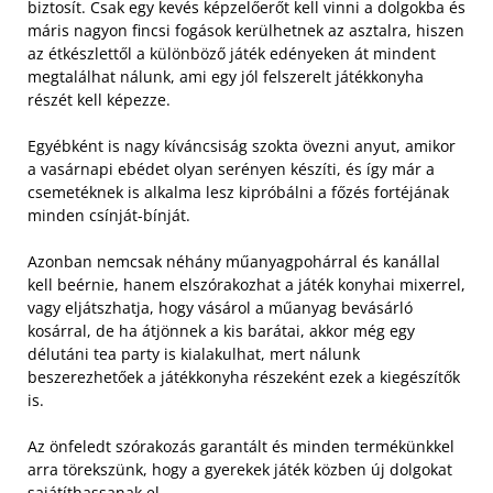
biztosít. Csak egy kevés képzelőerőt kell vinni a dolgokba és
máris nagyon fincsi fogások kerülhetnek az asztalra, hiszen
az étkészlettől a különböző játék edényeken át mindent
megtalálhat nálunk, ami egy jól felszerelt játékkonyha
részét kell képezze.
Egyébként is nagy kíváncsiság szokta övezni anyut, amikor
a vasárnapi ebédet olyan serényen készíti, és így már a
csemetéknek is alkalma lesz kipróbálni a főzés fortéjának
minden csínját-bínját.
Azonban nemcsak néhány műanyagpohárral és kanállal
kell beérnie, hanem elszórakozhat a játék konyhai mixerrel,
vagy eljátszhatja, hogy vásárol a műanyag bevásárló
kosárral, de ha átjönnek a kis barátai, akkor még egy
délutáni tea party is kialakulhat, mert nálunk
beszerezhetőek a játékkonyha részeként ezek a kiegészítők
is.
Az önfeledt szórakozás garantált és minden termékünkkel
arra törekszünk, hogy a gyerekek játék közben új dolgokat
sajátíthassanak el.