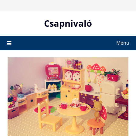
Skip
to
content
Csapnivaló
Menu