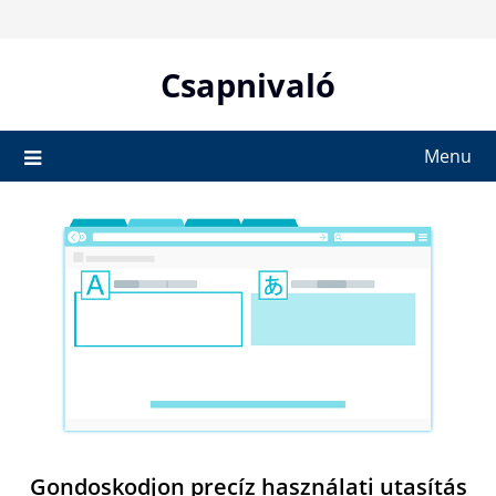
Skip
to
content
Csapnivaló
Menu
Gondoskodjon precíz használati utasítás