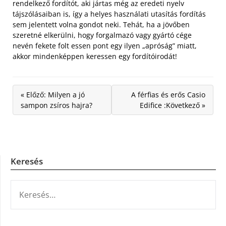
rendelkező fordítót, aki jártas még az eredeti nyelv
tájszólásaiban is, így a helyes használati utasítás fordítás
sem jelentett volna gondot neki. Tehát, ha a jövőben
szeretné elkerülni, hogy forgalmazó vagy gyártó cége
nevén fekete folt essen pont egy ilyen „apróság” miatt,
akkor mindenképpen keressen egy fordítóirodát!
« Előző: Milyen a jó
A férfias és erős Casio
sampon zsíros hajra?
Edifice :Következő »
Keresés
KERESÉS: