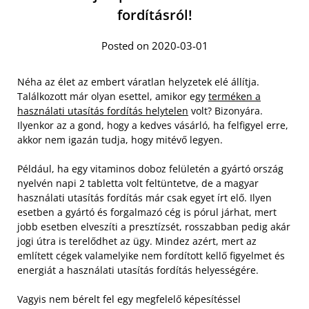
fordításról!
Posted on 2020-03-01
Néha az élet az embert váratlan helyzetek elé állítja.
Találkozott már olyan esettel, amikor egy
terméken a
használati utasítás fordítás helytelen
volt? Bizonyára.
Ilyenkor az a gond, hogy a kedves vásárló, ha felfigyel erre,
akkor nem igazán tudja, hogy mitévő legyen.
Például, ha egy vitaminos doboz felületén a gyártó ország
nyelvén napi 2 tabletta volt feltüntetve, de a magyar
használati utasítás fordítás már csak egyet írt elő. Ilyen
esetben a gyártó és forgalmazó cég is pórul járhat, mert
jobb esetben elveszíti a presztízsét, rosszabban pedig akár
jogi útra is terelődhet az ügy. Mindez azért, mert az
említett cégek valamelyike nem fordított kellő figyelmet és
energiát a használati utasítás fordítás helyességére.
Vagyis nem bérelt fel egy megfelelő képesítéssel