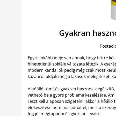
Gyakran haszno
Posted 
Egyre inkább ideje van annak, hogy tettre kés
hihetetlenül sokféle változata létezik. A cse
modern kandallók pedig még csak most kerü
kazánról oldják meg a lakások melegítését, k
A
hőálló tömítés gyakran hasznos
kiegészítő,
vethető be a gyors probléma kezelésére. Amik
részt kell alaposan szigetelni, akkor a hőál
előkészítése nem maradhat el, mert a szenny
fog jól megtapadni és gyorsan leválik.