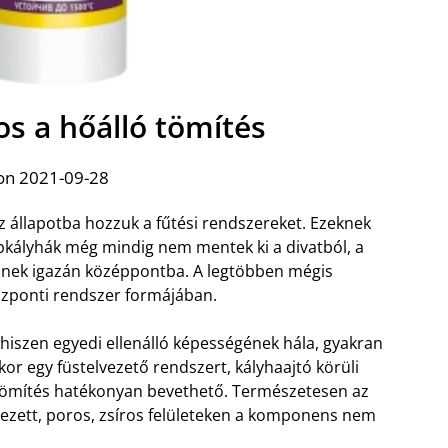
s a hőálló tömítés
on 2021-09-28
z állapotba hozzuk a fűtési rendszereket. Ezeknek
répkályhák még mindig nem mentek ki a divatból, a
lnek igazán középpontba. A legtöbben mégis
özponti rendszer formájában.
 hiszen egyedi ellenálló képességének hála, gyakran
or egy füstelvezető rendszert, kályhaajtó körüli
ló tömítés hatékonyan bevethető. Természetesen az
ezett, poros, zsíros felületeken a komponens nem