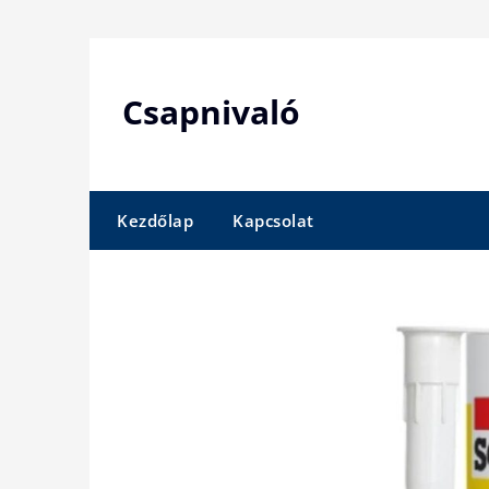
Skip
to
content
Csapnivaló
Kezdőlap
Kapcsolat