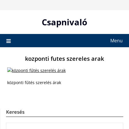
Skip
to
content
Csapnivaló
Menu
kozponti futes szereles arak
központi fűtés szerelés árak
Keresés
KERESÉS: