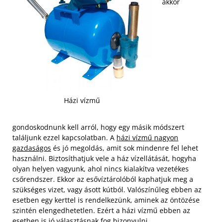
akkor
Házi vízmű
gondoskodnunk kell arról, hogy egy másik módszert
találjunk ezzel kapcsolatban. A
házi vízmű nagyon
gazdaságos
és jó megoldás, amit sok mindenre fel lehet
használni. Biztosíthatjuk vele a ház vízellátását, hogyha
olyan helyen vagyunk, ahol nincs kialakítva vezetékes
csőrendszer. Ekkor az esővíztárolóból kaphatjuk meg a
szükséges vizet, vagy ásott kútból. Valószínűleg ebben az
esetben egy kerttel is rendelkezünk, aminek az öntözése
szintén elengedhetetlen. Ezért a házi vízmű ebben az
esetben is jó választásnak fog bizonyulni.