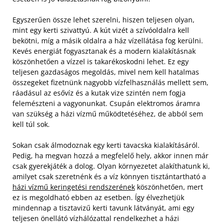
Egyszerűen össze lehet szerelni, hiszen teljesen olyan,
mint egy kerti szivattyú. A kút vizét a szívóoldalra kell
bekötni, míg a másik oldalra a ház vízellátása fog kerülni.
Kevés energiát fogyasztanak és a modern kialakításnak
köszönhetően a vízzel is takarékoskodni lehet. Ez egy
teljesen gazdaságos megoldás, mivel nem kell hatalmas
összegeket fizetnünk nagyobb vízfelhasználás mellett sem,
ráadásul az esővíz és a kutak vize szintén nem fogja
felemészteni a vagyonunkat. Csupán elektromos áramra
van szükség a házi vízmű működtetéséhez, de abból sem
kell túl sok.
Sokan csak álmodoznak egy kerti tavacska kialakításáról.
Pedig, ha megvan hozzá a megfelelő hely, akkor innen már
csak gyerekjáték a dolog. Olyan környezetet alakíthatunk ki,
amilyet csak szeretnénk és a víz könnyen tisztántartható a
házi vízmű keringetési rendszerének
köszönhetően, mert
ez is megoldható ebben az esetben. Így élvezhetjük
mindennap a tisztavizű kerti tavunk látványát, ami egy
teljesen önellátó vízhálózattal rendelkezhet a házi