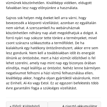
vízműnek köszönhetően. Kiváltképp vidéken, eldugott
falvakban lesz nagy előnyünkre a használata.
Sajnos sok helyen még éveket kell arra várni, hogy
bevezessék a központi vízellátást, azonban ez egyáltalán
nem várhat. A szerszamkell.hu webáruháznak
köszönhetően néhány nap alatt megoldhatjuk a dolgot. A
forró nyári nap sokszor tette tönkre a terményeket, mivel
csont szárazra szikkasztotta a termőföldet. De ha
kialakítunk egy hatékony öntözőrendszert, akkor erre sem
lesz gondunk. Nem kell a továbbiakban időt és energiát
ölnünk az öntözésbe, mert a házi vízműt időzítővel is fel
lehet szerelni, amely nap mint nap egy bizonyos órában
elindítja, majd leállítja az öntözést. Nehéz lenne bármilyen
negatívumot felhozni a házi vízmű felhasználása ellen,
kiváltképp akkor, hogyha olyan gyártóktól vásárolunk, mint
az Einhell, Al-Ko vagy Extol. Ez az egyszeri befektetés több
évre garantálni fogja a szükséges vízellátást.
« Előző: Különböző
A riasztó akkumulátor