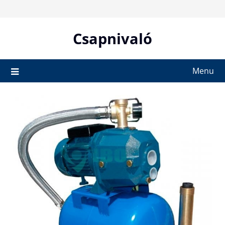
Skip
to
content
Csapnivaló
Menu