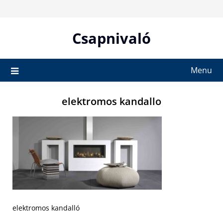
Skip
to
content
Csapnivaló
Menu
elektromos kandallo
elektromos kandalló