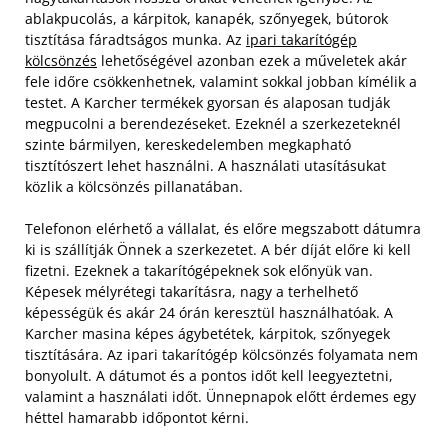
ablakpucolás, a kárpitok, kanapék, szőnyegek, bútorok
tisztítása fáradtságos munka. Az
ipari takarítógép
kölcsönzés
lehetőségével azonban ezek a műveletek akár
fele időre csökkenhetnek, valamint sokkal jobban kímélik a
testet. A Karcher termékek gyorsan és alaposan tudják
megpucolni a berendezéseket. Ezeknél a szerkezeteknél
szinte bármilyen, kereskedelemben megkapható
tisztítószert lehet használni. A használati utasításukat
közlik a kölcsönzés pillanatában.
Telefonon elérhető a vállalat, és előre megszabott dátumra
ki is szállítják Önnek a szerkezetet. A bér díját előre ki kell
fizetni. Ezeknek a takarítógépeknek sok előnyük van.
Képesek mélyrétegi takarításra, nagy a terhelhető
képességük és akár 24 órán keresztül használhatóak. A
Karcher masina képes ágybetétek, kárpitok, szőnyegek
tisztítására. Az ipari takarítógép kölcsönzés folyamata nem
bonyolult. A dátumot és a pontos időt kell leegyeztetni,
valamint a használati időt. Ünnepnapok előtt érdemes egy
héttel hamarabb időpontot kérni.