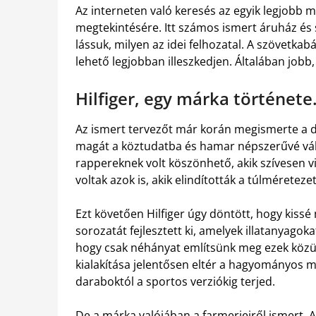
Az interneten való keresés az egyik legjobb m
megtekintésére. Itt számos ismert áruház és
lássuk, milyen az idei felhozatal. A szövetkab
lehető legjobban illeszkedjen. Általában jobb
Hilfiger, egy márka története
Az ismert tervezőt már korán megismerte a di
magát a köztudatba és hamar népszerűvé vált
rappereknek volt köszönhető, akik szívesen vis
voltak azok is, akik elindították a túlméretez
Ezt követően Hilfiger úgy döntött, hogy kissé
sorozatát fejlesztett ki, amelyek illatanyagok
hogy csak néhányat említsünk meg ezek közü
kialakítása jelentősen eltér a hagyományos m
daraboktól a sportos verziókig terjed.
De a márka valójában a farmerjeiről ismert. A