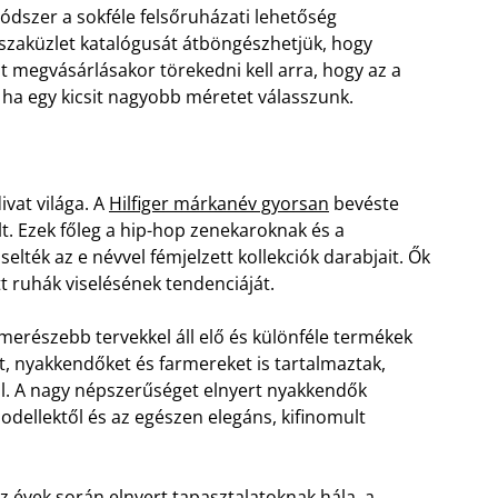
ódszer a sokféle felsőruházati lehetőség
 szaküzlet katalógusát átböngészhetjük, hogy
át megvásárlásakor törekedni kell arra, hogy az a
, ha egy kicsit nagyobb méretet válasszunk.
.
vat világa. A
Hilfiger márkanév gyorsan
bevéste
. Ezek főleg a hip-hop zenekaroknak és a
elték az e névvel fémjelzett kollekciók darabjait. Ők
ett ruhák viselésének tendenciáját.
 merészebb tervekkel áll elő és különféle termékek
at, nyakkendőket és farmereket is tartalmaztak,
l. A nagy népszerűséget elnyert nyakkendők
odellektől és az egészen elegáns, kifinomult
z évek során elnyert tapasztalatoknak hála, a