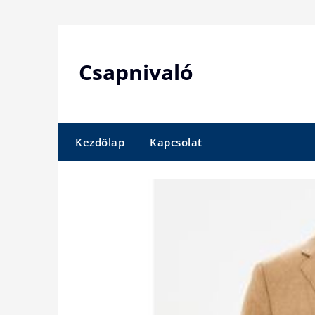
Skip
to
content
Csapnivaló
Kezdőlap
Kapcsolat