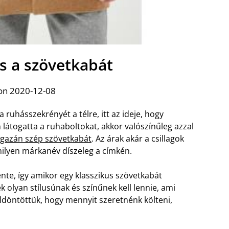
és a szövetkabát
on 2020-12-08
 ruhásszekrényét a télre, itt az ideje, hogy
látogatta a ruhaboltokat, akkor valószínűleg azzal
igazán szép szövetkabát
. Az árak akár a csillagok
milyen márkanév díszeleg a címkén.
nte, így amikor egy klasszikus szövetkabát
 olyan stílusúnak és színűnek kell lennie, ami
ldöntöttük, hogy mennyit szeretnénk költeni,