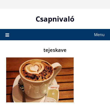
Skip
to
content
Csapnivaló
Menu
tejeskave