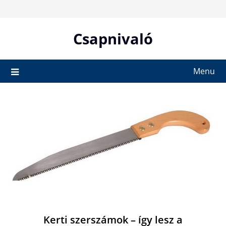
Skip
to
content
Csapnivaló
Menu
Kerti szerszámok – így lesz a