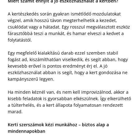
Miért számít ennyit a jó eszközhasználat a kertben?
A kertészkedés során gyakran ismétlődő mozdulatokat
végzel, amik hosszú távon megterhelhetik a kezedet,
csuklódat vagy a hátadat. Egy rosszul megválasztott eszköz
fárasztóbbá teszi a munkát, és hamar elveszi a kedvet a
folytatástól.
Egy megfelelő kialakítású darab ezzel szemben stabil
fogást ad, kiszámíthatóan viselkedik, és segít abban, hogy
kevesebb erővel is pontos eredményt érj el. A jó
eszközhasználat abban is segít, hogy a kert gondozása ne
kampányszerű legyen.
Ha minden kéznél van, és nem kell improvizálnod, akkor a
kisebb feladatok is gyorsabban elkészülnek. Így elkerülhető
a túlterhelés, és a kert állapota folyamatosan rendezett
marad.
Kerti szerszámok kézi munkához – biztos alap a
mindennapokban