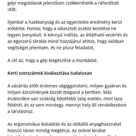
gépi megoldások jelentősen csökkenthetik a ráfordított
időt.
Ilyenkor a hatékonyság és az egyenletes eredmény kerül
előtérbe. Fontos, hogy a választott eszköz kezelése ne
legyen bonyolult. A könnyű indítás, az átlátható vezérlés és
az egyszerű tárolás mind hozzájárul ahhoz, hogy valóban
segítséget jelentsen, és ne plusz feladatot.
A cél az, hogy a gép kiegészítse a munkádat.
Kerti szerszámok kiválasztása tudatosan
A vásárlás előtt érdemes végiggondolni, milyen gyakran és
milyen körülmények között dolgozol a kertben. Más
eszközökre van szükség kötöttebb talaj esetén, mint laza
földnél, és az sem mindegy, mennyi hely áll rendelkezésre
a tároláshoz.
Az ergonomikus kialakítás és az időtálló anyaghasználat
hosszú távon mindig megtérül. Az online kínálat