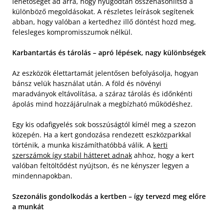
lehetőséget ad arra, hogy nyugodtan összehasonlítsd a
különböző megoldásokat. A részletes leírások segítenek
abban, hogy valóban a kertedhez illő döntést hozd meg,
felesleges kompromisszumok nélkül.
Karbantartás és tárolás – apró lépések, nagy különbségek
Az eszközök élettartamát jelentősen befolyásolja, hogyan
bánsz velük használat után. A föld és növényi
maradványok eltávolítása, a száraz tárolás és időnkénti
ápolás mind hozzájárulnak a megbízható működéshez.
Egy kis odafigyelés sok bosszúságtól kímél meg a szezon
közepén. Ha a kert gondozása rendezett eszközparkkal
történik, a munka kiszámíthatóbbá válik. A
kerti
szerszámok így stabil hátteret adnak
ahhoz, hogy a kert
valóban feltöltődést nyújtson, és ne kényszer legyen a
mindennapokban.
Szezonális gondolkodás a kertben – így tervezd meg előre
a munkát