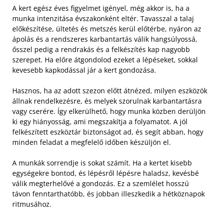
A kert egész éves figyelmet igényel, még akkor is, ha a
munka intenzitása évszakonként eltér. Tavasszal a talaj
előkészítése, ültetés és metszés kerül előtérbe, nyáron az
ápolás és a rendszeres karbantartás válik hangsúlyossá,
ősszel pedig a rendrakás és a felkészítés kap nagyobb
szerepet. Ha előre átgondolod ezeket a lépéseket, sokkal
kevesebb kapkodással jár a kert gondozása.
Hasznos, ha az adott szezon előtt átnézed, milyen eszközök
állnak rendelkezésre, és melyek szorulnak karbantartásra
vagy cserére. Így elkerülhető, hogy munka közben derüljön
ki egy hiányosság, ami megszakítja a folyamatot. A jól
felkészített eszköztár biztonságot ad, és segít abban, hogy
minden feladat a megfelelő időben készüljön el.
A munkák sorrendje is sokat számít. Ha a kertet kisebb
egységekre bontod, és lépésről lépésre haladsz, kevésbé
válik megterhelővé a gondozás. Ez a szemlélet hosszú
távon fenntarthatóbb, és jobban illeszkedik a hétköznapok
ritmusához.