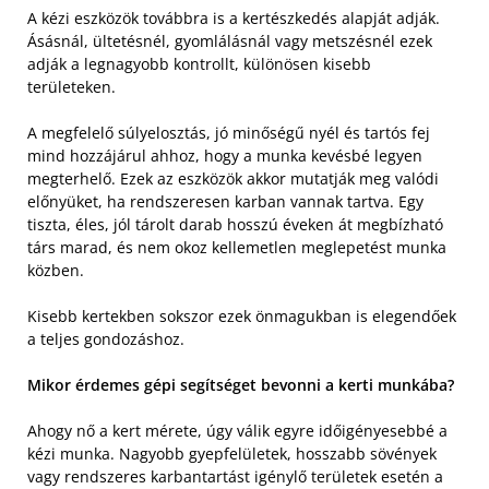
A kézi eszközök továbbra is a kertészkedés alapját adják.
Ásásnál, ültetésnél, gyomlálásnál vagy metszésnél ezek
adják a legnagyobb kontrollt, különösen kisebb
területeken.
A megfelelő súlyelosztás, jó minőségű nyél és tartós fej
mind hozzájárul ahhoz, hogy a munka kevésbé legyen
megterhelő. Ezek az eszközök akkor mutatják meg valódi
előnyüket, ha rendszeresen karban vannak tartva. Egy
tiszta, éles, jól tárolt darab hosszú éveken át megbízható
társ marad, és nem okoz kellemetlen meglepetést munka
közben.
Kisebb kertekben sokszor ezek önmagukban is elegendőek
a teljes gondozáshoz.
Mikor érdemes gépi segítséget bevonni a kerti munkába?
Ahogy nő a kert mérete, úgy válik egyre időigényesebbé a
kézi munka. Nagyobb gyepfelületek, hosszabb sövények
vagy rendszeres karbantartást igénylő területek esetén a