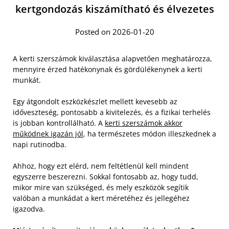
kertgondozás kiszámítható és élvezetes
Posted on 2026-01-20
A kerti szerszámok kiválasztása alapvetően meghatározza,
mennyire érzed hatékonynak és gördülékenynek a kerti
munkát.
Egy átgondolt eszközkészlet mellett kevesebb az
időveszteség, pontosabb a kivitelezés, és a fizikai terhelés
is jobban kontrollálható. A
kerti szerszámok akkor
működnek igazán jól
, ha természetes módon illeszkednek a
napi rutinodba.
Ahhoz, hogy ezt elérd, nem feltétlenül kell mindent
egyszerre beszerezni. Sokkal fontosabb az, hogy tudd,
mikor mire van szükséged, és mely eszközök segítik
valóban a munkádat a kert méretéhez és jellegéhez
igazodva.