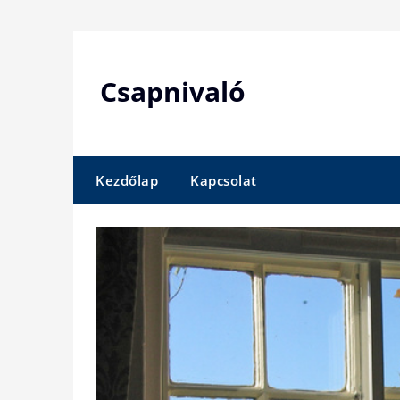
Skip
to
content
Csapnivaló
Kezdőlap
Kapcsolat