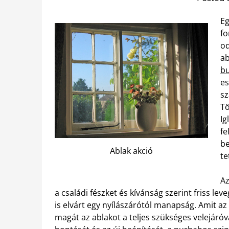
Eg
fo
od
ab
b
es
sz
Tö
Ig
fe
be
Ablak akció
te
Az
a családi fészket és kívánság szerint friss lev
is elvárt egy nyílászárótól manapság. Amit az
magát az ablakot a teljes szükséges velejáróval