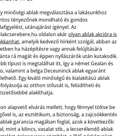
y minőségi ablak megválasztása a lakásunkhoz
ntos tényezőnek mondható és gondos
afigyelést, utánajárást igényel. Az
lakcserebere.hu oldalon akár
olyan ablak akcióra is
ukkanhat
, amelyik kedvező hírként szolgál, abban az
etben ha házépítésre vagy annak felújítására
ánta rá magát és éppen nyílászárók után kutakodik.
bb típust is megtalálhat itt, így a német Gealan és
lo, valamint a belga Deceuninck ablak egyaránt
llelhető. Egy kiváló minőségű és kialakítású ablak
folyásolja az otthon stílusát is, felüdítheti és
tszetősebbé alakíthatja.
on alapvető elvárás mellett, hogy fénnyel töltse be
egővel is, az esztétikum, a biztonság, a zajcsökkentés
 ablak garancia magában foglal, azok a következők:
, mint a kilincs, vasalat stb., a lecserélendő ablak