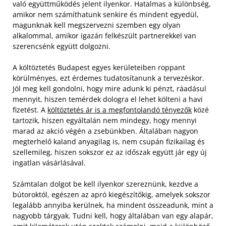
való együttműködés jelent ilyenkor. Hatalmas a különbség,
amikor nem számíthatunk senkire és mindent egyedül,
magunknak kell megszervezni szemben egy olyan
alkalommal, amikor igazán felkészült partnerekkel van
szerencsénk együtt dolgozni.
A költöztetés Budapest egyes kerületeiben roppant
körülményes, ezt érdemes tudatosítanunk a tervezéskor.
Jól meg kell gondolni, hogy mire adunk ki pénzt, ráadásul
mennyit, hiszen temérdek dologra el lehet költeni a havi
fizetést. A
költöztetés ár is a megfontolandó tényezők
közé
tartozik, hiszen egyáltalán nem mindegy, hogy mennyi
marad az akció végén a zsebünkben. Általában nagyon
megterhelő kaland anyagilag is, nem csupán fizikailag és
szellemileg, hiszen sokszor ez az időszak együtt jár egy új
ingatlan vásárlásával.
Számtalan dolgot be kell ilyenkor szereznünk, kezdve a
bútoroktól, egészen az apró kiegészítőkig, amelyek sokszor
legalább annyiba kerülnek, ha mindent összeadunk, mint a
nagyobb tárgyak. Tudni kell, hogy általában van egy alapár,