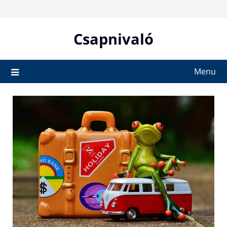
Skip
to
content
Csapnivaló
Menu