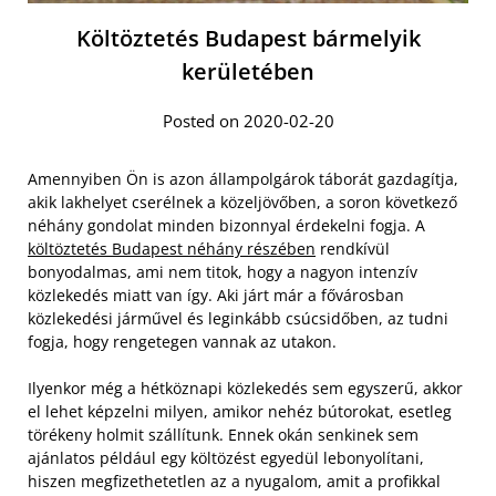
Költöztetés Budapest bármelyik
kerületében
Posted on 2020-02-20
Amennyiben Ön is azon állampolgárok táborát gazdagítja,
akik lakhelyet cserélnek a közeljövőben, a soron következő
néhány gondolat minden bizonnyal érdekelni fogja. A
költöztetés Budapest néhány részében
rendkívül
bonyodalmas, ami nem titok, hogy a nagyon intenzív
közlekedés miatt van így. Aki járt már a fővárosban
közlekedési járművel és leginkább csúcsidőben, az tudni
fogja, hogy rengetegen vannak az utakon.
Ilyenkor még a hétköznapi közlekedés sem egyszerű, akkor
el lehet képzelni milyen, amikor nehéz bútorokat, esetleg
törékeny holmit szállítunk. Ennek okán senkinek sem
ajánlatos például egy költözést egyedül lebonyolítani,
hiszen megfizethetetlen az a nyugalom, amit a profikkal