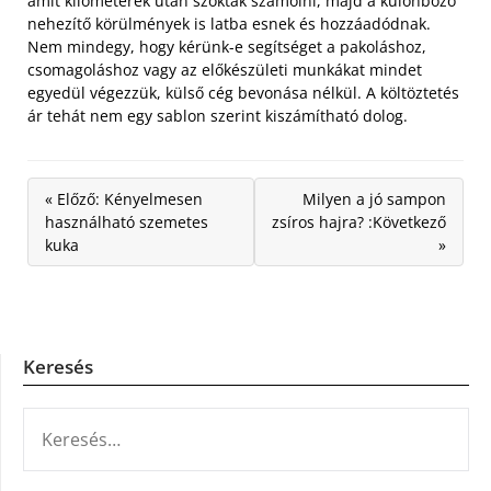
amit kilométerek után szoktak számolni, majd a különböző
nehezítő körülmények is latba esnek és hozzáadódnak.
Nem mindegy, hogy kérünk-e segítséget a pakoláshoz,
csomagoláshoz vagy az előkészületi munkákat mindet
egyedül végezzük, külső cég bevonása nélkül. A költöztetés
ár tehát nem egy sablon szerint kiszámítható dolog.
« Előző: Kényelmesen
Milyen a jó sampon
használható szemetes
zsíros hajra? :Következő
kuka
»
Keresés
KERESÉS: