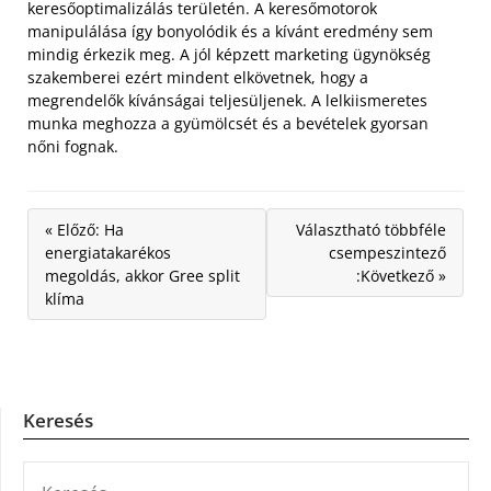
keresőoptimalizálás területén. A keresőmotorok
manipulálása így bonyolódik és a kívánt eredmény sem
mindig érkezik meg. A jól képzett marketing ügynökség
szakemberei ezért mindent elkövetnek, hogy a
megrendelők kívánságai teljesüljenek. A lelkiismeretes
munka meghozza a gyümölcsét és a bevételek gyorsan
nőni fognak.
« Előző: Ha
Választható többféle
energiatakarékos
csempeszintező
megoldás, akkor Gree split
:Következő »
klíma
Keresés
KERESÉS: