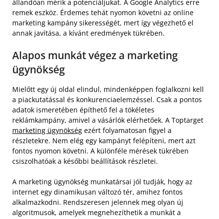
állandóan mérik a potenciáljukat. A Google Analytics erre
remek eszköz. Érdemes tehát nyomon követni az online
marketing kampány sikerességét, mert így végezhető el
annak javítása, a kívánt eredmények tükrében.
Alapos munkát végez a marketing
ügynökség
Mielőtt egy új oldal elindul, mindenképpen foglalkozni kell
a piackutatással és konkurenciaelemzéssel. Csak a pontos
adatok ismeretében építhető fel a tökéletes
reklámkampány, amivel a vásárlók elérhetőek. A Toptarget
marketing ügynökség
ezért folyamatosan figyel a
részletekre. Nem elég egy kampányt felépíteni, mert azt
fontos nyomon követni. A különféle mérések tükrében
csiszolhatóak a későbbi beállítások részletei.
A marketing ügynökség munkatársai jól tudják, hogy az
internet egy dinamikusan változó tér, amihez fontos
alkalmazkodni. Rendszeresen jelennek meg olyan új
algoritmusok, amelyek megnehezíthetik a munkát a