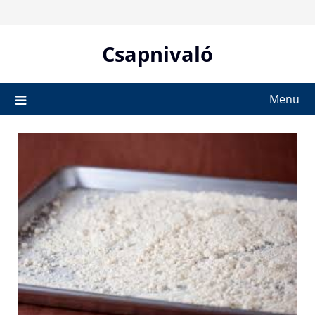
Skip
to
content
Csapnivaló
Menu