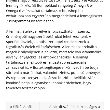
milyen magból készült változatok mellett teszik le voksot. A
lenmagból készült liszt például rengeteg Omega-3 és
Omega-6 zsírsavakat tartalmaz. A bulkshop.hu
webáruházban egyszerűen megrendelheti a lenmaglisztet
2 kilogrammos kiszerelésben.
A lenmag ételekbe rejtve is fogyasztható, hiszen az
őrleményből nagyszerű pékárukat lehet készíteni. A
speciális lisztek jelentős szereppel rendelkeznek a
fogyókúrás ételek elkészítésében. A lenmagot szokták a
magok királynőjének is nevezni, mert tele van vitaminokkal,
ásványi anyagokkal és antioxidánsokkal. A lenmag
tartalmazza a legtöbb és legtisztább esszenciális
zsírsavakat is. A lisztek segítségével könnyedén be tudja
sűríteni a mártásokat, valamint ízletes, puha süteményeket
és roppanós kenyeret, kalácsot készíthet belőlük. Akár
kombinálhatja is egymással annak érdekében, hogy
tökéletes tésztát kapjon.
« Előző: A női
A bicikli szállítás biztonságos a