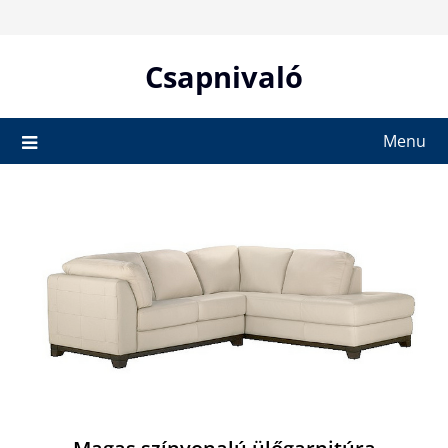
Skip
to
content
Csapnivaló
Menu