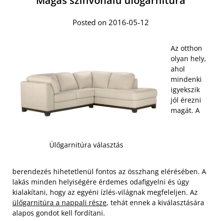
Magas színvonalú ülőgarnitúra
Posted on 2016-05-12
Az otthon
olyan hely,
ahol
mindenki
igyekszik
jól érezni
magát. A
Ülőgarnitúra választás
berendezés hihetetlenül fontos az összhang elérésében. A
lakás minden helyiségére érdemes odafigyelni és úgy
kialakítani, hogy az egyéni ízlés-világnak megfeleljen. Az
ülőgarnitúra a nappali része
, tehát ennek a kiválasztására
alapos gondot kell fordítani.