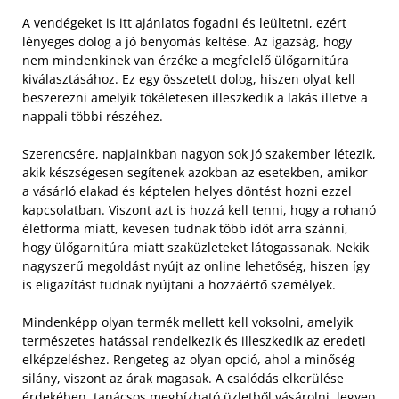
A vendégeket is itt ajánlatos fogadni és leültetni, ezért
lényeges dolog a jó benyomás keltése. Az igazság, hogy
nem mindenkinek van érzéke a megfelelő ülőgarnitúra
kiválasztásához. Ez egy összetett dolog, hiszen olyat kell
beszerezni amelyik tökéletesen illeszkedik a lakás illetve a
nappali többi részéhez.
Szerencsére, napjainkban nagyon sok jó szakember létezik,
akik készségesen segítenek azokban az esetekben, amikor
a vásárló elakad és képtelen helyes döntést hozni ezzel
kapcsolatban. Viszont azt is hozzá kell tenni, hogy a rohanó
életforma miatt, kevesen tudnak több időt arra szánni,
hogy ülőgarnitúra miatt szaküzleteket látogassanak. Nekik
nagyszerű megoldást nyújt az online lehetőség, hiszen így
is eligazítást tudnak nyújtani a hozzáértő személyek.
Mindenképp olyan termék mellett kell voksolni, amelyik
természetes hatással rendelkezik és illeszkedik az eredeti
elképzeléshez. Rengeteg az olyan opció, ahol a minőség
silány, viszont az árak magasak. A csalódás elkerülése
érdekében, tanácsos megbízható üzletből vásárolni, legyen