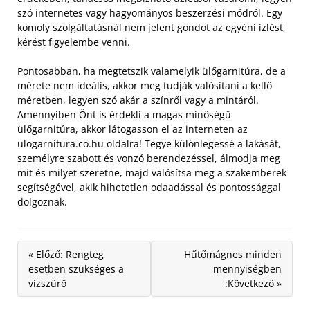
szó internetes vagy hagyományos beszerzési módról. Egy
komoly szolgáltatásnál nem jelent gondot az egyéni ízlést,
kérést figyelembe venni.
Pontosabban, ha megtetszik valamelyik ülőgarnitúra, de a
mérete nem ideális, akkor meg tudják valósítani a kellő
méretben, legyen szó akár a színről vagy a mintáról.
Amennyiben Önt is érdekli a magas minőségű
ülőgarnitúra, akkor látogasson el az interneten az
ulogarnitura.co.hu oldalra! Tegye különlegessé a lakását,
személyre szabott és vonzó berendezéssel, álmodja meg
mit és milyet szeretne, majd valósítsa meg a szakemberek
segítségével, akik hihetetlen odaadással és pontossággal
dolgoznak.
« Előző: Rengteg
Hűtőmágnes minden
esetben szükséges a
mennyiségben
vízszűrő
:Következő »