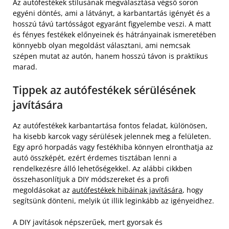
Az autófestékek stílusának megválasztása végső soron
egyéni döntés, ami a látványt, a karbantartás igényét és a
hosszú távú tartósságot egyaránt figyelembe veszi. A matt
és fényes festékek előnyeinek és hátrányainak ismeretében
könnyebb olyan megoldást választani, ami nemcsak
szépen mutat az autón, hanem hosszú távon is praktikus
marad.
Tippek az autófestékek sérülésének
javítására
Az autófestékek karbantartása fontos feladat, különösen,
ha kisebb karcok vagy sérülések jelennek meg a felületen.
Egy apró horpadás vagy festékhiba könnyen elronthatja az
autó összképét, ezért érdemes tisztában lenni a
rendelkezésre álló lehetőségekkel. Az alábbi cikkben
összehasonlítjuk a DIY módszereket és a profi
megoldásokat az
autófestékek hibáinak javítására
, hogy
segítsünk dönteni, melyik út illik leginkább az igényeidhez.
A DIY javítások népszerűek, mert gyorsak és