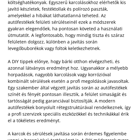
költséghatékonyak. Egyszerű karcolásokhoz elérhetők kis
javító készletek, festéktollak és polírozó paszták,
amelyekkel a hibákat láthatatlanná teheted. Az
autófestékek felületi sérüléseinél ezek a módszerek
gyakran elegendőek, ha pontosan követed a használati
útmutatót. A legfontosabb, hogy mindig tiszta és száraz
felületen dolgozz, különben a javítás során
levegőbuborékok vagy foltok keletkezhetnek.
A DIY tippek előnye, hogy bárki otthon elvégezheti, és
azonnal látványos eredményt hoz. Ugyanakkor a mélyebb
horpadások, nagyobb karcolások vagy korrózióval
kombinált sérülések esetén a profi megoldások javasoltak.
Egy szakember által végzett javítás során az autófestékek
színét és fényét pontosan illesztik, a felület simaságát és
tartósságát pedig garanciával biztosítják. A modern
autófestékek bonyolult rétegstruktúrával rendelkeznek, így
a profi szervizek speciális eszközökkel és technikákkal érik
el a tökéletes eredményt.
A karcok és sérülések javítása során érdemes figyelembe