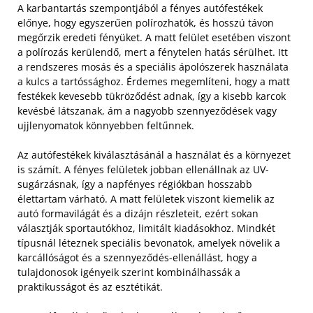
A karbantartás szempontjából a fényes autófestékek
előnye, hogy egyszerűen polírozhatók, és hosszú távon
megőrzik eredeti fényüket. A matt felület esetében viszont
a polírozás kerülendő, mert a fénytelen hatás sérülhet. Itt
a rendszeres mosás és a speciális ápolószerek használata
a kulcs a tartóssághoz. Érdemes megemlíteni, hogy a matt
festékek kevesebb tükröződést adnak, így a kisebb karcok
kevésbé látszanak, ám a nagyobb szennyeződések vagy
ujjlenyomatok könnyebben feltűnnek.
Az autófestékek kiválasztásánál a használat és a környezet
is számít. A fényes felületek jobban ellenállnak az UV-
sugárzásnak, így a napfényes régiókban hosszabb
élettartam várható. A matt felületek viszont kiemelik az
autó formavilágát és a dizájn részleteit, ezért sokan
választják sportautókhoz, limitált kiadásokhoz. Mindkét
típusnál léteznek speciális bevonatok, amelyek növelik a
karcállóságot és a szennyeződés-ellenállást, hogy a
tulajdonosok igényeik szerint kombinálhassák a
praktikusságot és az esztétikát.