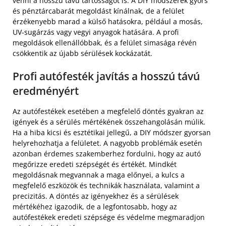
venni a hosszú távú tartósságot is. A DIY módszerek gyors
és pénztárcabarát megoldást kínálnak, de a felület
érzékenyebb marad a külső hatásokra, például a mosás,
UV-sugárzás vagy vegyi anyagok hatására. A profi
megoldások ellenállóbbak, és a felület simasága révén
csökkentik az újabb sérülések kockázatát.
Profi autófesték javítás a hosszú távú
eredményért
Az autófestékek esetében a megfelelő döntés gyakran az
igények és a sérülés mértékének összehangolásán múlik.
Ha a hiba kicsi és esztétikai jellegű, a DIY módszer gyorsan
helyrehozhatja a felületet. A nagyobb problémák esetén
azonban érdemes szakemberhez fordulni, hogy az autó
megőrizze eredeti szépségét és értékét. Mindkét
megoldásnak megvannak a maga előnyei, a kulcs a
megfelelő eszközök és technikák használata, valamint a
precizitás. A döntés az igényekhez és a sérülések
mértékéhez igazodik, de a legfontosabb, hogy az
autófestékek eredeti szépsége és védelme megmaradjon