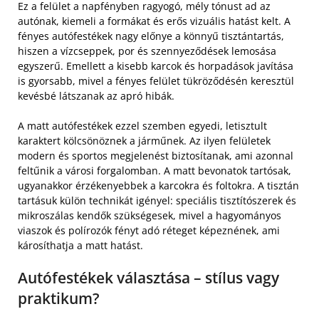
Ez a felület a napfényben ragyogó, mély tónust ad az
autónak, kiemeli a formákat és erős vizuális hatást kelt. A
fényes autófestékek nagy előnye a könnyű tisztántartás,
hiszen a vízcseppek, por és szennyeződések lemosása
egyszerű. Emellett a kisebb karcok és horpadások javítása
is gyorsabb, mivel a fényes felület tükröződésén keresztül
kevésbé látszanak az apró hibák.
A matt autófestékek ezzel szemben egyedi, letisztult
karaktert kölcsönöznek a járműnek. Az ilyen felületek
modern és sportos megjelenést biztosítanak, ami azonnal
feltűnik a városi forgalomban. A matt bevonatok tartósak,
ugyanakkor érzékenyebbek a karcokra és foltokra. A tisztán
tartásuk külön technikát igényel: speciális tisztítószerek és
mikroszálas kendők szükségesek, mivel a hagyományos
viaszok és polírozók fényt adó réteget képeznének, ami
károsíthatja a matt hatást.
Autófestékek választása – stílus vagy
praktikum?