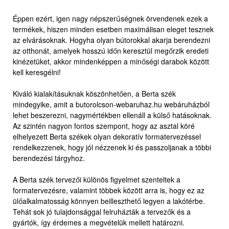
Éppen ezért, igen nagy népszerűségnek örvendenek ezek a
termékek, hiszen minden esetben maximálisan eleget tesznek
az elvárásoknak. Hogyha olyan bútorokkal akarja berendezni
az otthonát, amelyek hosszú időn keresztül megőrzik eredeti
kinézetüket, akkor mindenképpen a minőségi darabok között
kell keresgélni!
Kiváló kialakításuknak köszönhetően, a Berta szék
mindegyike, amit a butorolcson-webaruhaz.hu webáruházból
lehet beszerezni, nagymértékben ellenáll a külső hatásoknak.
Az szintén nagyon fontos szempont, hogy az asztal köré
elhelyezett Berta székek olyan dekoratív formatervezéssel
rendelkezzenek, hogy jól nézzenek ki és passzoljanak a többi
berendezési tárgyhoz.
A Berta szék tervezői különös figyelmet szenteltek a
formatervezésre, valamint többek között arra is, hogy ez az
ülőalkalmatosság könnyen beilleszthető legyen a lakótérbe.
Tehát sok jó tulajdonsággal felruházták a tervezők és a
gyártók, így érdemes a megvételük mellett határozni.