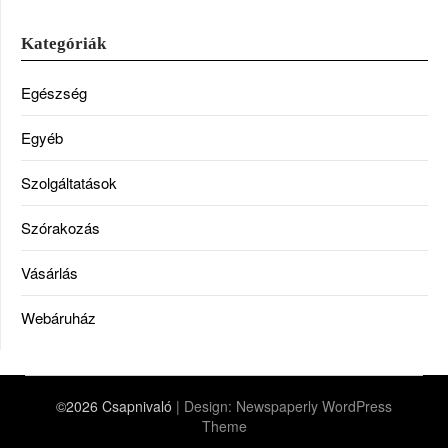
Kategóriák
Egészség
Egyéb
Szolgáltatások
Szórakozás
Vásárlás
Webáruház
©2026 Csapnivaló
| Design:
Newspaperly WordPress
Theme