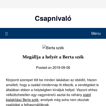
Skip
to
content
Csapnivaló
Menu
Megállja a helyét a Berta szék
Posted on 2019-09-06
Központi szerepet tölt be minden lakásban az ebédlő, hiszen
amellett, hogy a család mindennap itt étkezik, a vendégeket is
általában ebben a helyiségben kínáljuk hellyel. Viszont ehhez
nélkülözhetetlen egy nagyméretű asztal és néhány
stabil
kialakítású Berta szék
, amelyek még soha nem okoztak
csalódást a felhasználóiknak.