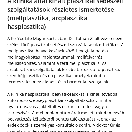
A klinika által kínált plasztikai sebészeti
szolgáltatások részletes ismertetése
(mellplasztika, arcplasztika,
hasplasztika)
A ForYouLife Magánkórházban Dr. Fábián Zsolt vezetésével
széles körű plasztikai sebészeti szolgáltatások érhetők el. A
mellplasztikai beavatkozások között megtalálható a
mellnagyobbítás implantátummal, mellfelvarrás,
mellkisebbítés, valamint a férfi mellplasztika is. Az
arcplasztikai szolgáltatások körébe tartozik a fülplasztika,
szemhéjplasztika és orrplasztika, amelyek mind a
természetes megjelenést és a harmóniát szolgálják.
A klinika hasplasztikai beavatkozásokat is kínál, továbbá
különböző szépségplasztikai szolgáltatásokat, mint a
hyaluronsavas ajakfeltöltés és ráncfeltöltés, vagy a
zsírleszívás. A mellimplantátum árak mellett minden egyéb
beavatkozás költségéről pontos tájékoztatást kapnak az
érdeklődők a személyes konzultáció során. A doktor úr és
csapata minden esetben a páciens egyéni adottságait,