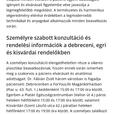
igényeit és elvárásait figyelembe véve javasolja a
legmegfelelőbb megoldást. A természetes és harmonikus
végeredmény elérése érdekében a legmodernebb
technikákat és anyagokat alkalmazzák minden beavatkozás
során.
Személyre szabott konzultáció és
rendelési információk a debreceni, egri
és kisvárdai rendelőkben
A személyes konzultáció elengedhetetlen része a sikeres
plasztikai beavatkozásnak, hiszen ennek során ismerheti
meg a szakorvos a páciens elvárásait és anatómiai
adottságait. Dr. Fábián Zsolt három városban is fogadja
pácienseit: Debrecenben a ForYouLife Magánkórházban
(Piac u. 63. fszt. 1.) keddenként 15:00 és 17:00 óra között,
Egerben a Platán Egészségcentrumban (Vallon út 4.) páros
heteken hétfőnként 15:00 és 17:00 óra között, valamint
Kisvárdán (Szent László utca 62.) páratlan heteken
hétfőnként 17:00 és 19:00 óra között. A személyes találkozó