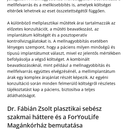
mellfelvarrás és a mellkisebbítés is, amelyek költségei
eltérőek lehetnek az eset összetettségétől függően.
A különböző mellplasztikai műtétek árai tartalmazzák az
előzetes konzultációt, a műtéti beavatkozást, az
implantátum költségét és a posztoperatív
kontrollvizsgálatokat is. A mellnagyobbítás esetében
lényeges szempont, hogy a páciens milyen minőségű és
típusú implantátumot választ, mivel ez jelentős mértékben
befolyásolja a végső költséget. A kombinált
beavatkozásoknál, mint például a mellnagyobbítás és
mellfelvarrás együttes elvégzésénél, a mellimplantátum
árak egy komplex árajánlat részét képezik. Az egyéni
konzultáció során minden felmerülő költségről részletes
tájékoztatást kap a páciens, biztosítva a teljes
átláthatóságot.
Dr. Fábián Zsolt plasztikai sebész
szakmai háttere és a ForYouLife
Magánkórház bemutatása