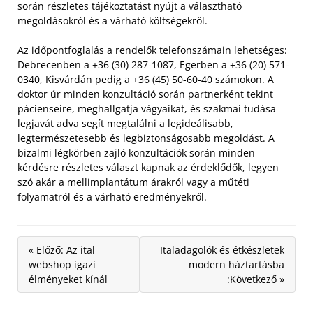
során részletes tájékoztatást nyújt a választható
megoldásokról és a várható költségekről.
Az időpontfoglalás a rendelők telefonszámain lehetséges:
Debrecenben a +36 (30) 287-1087, Egerben a +36 (20) 571-
0340, Kisvárdán pedig a +36 (45) 50-60-40 számokon. A
doktor úr minden konzultáció során partnerként tekint
pácienseire, meghallgatja vágyaikat, és szakmai tudása
legjavát adva segít megtalálni a legideálisabb,
legtermészetesebb és legbiztonságosabb megoldást. A
bizalmi légkörben zajló konzultációk során minden
kérdésre részletes választ kapnak az érdeklődők, legyen
szó akár a mellimplantátum árakról vagy a műtéti
folyamatról és a várható eredményekről.
« Előző: Az ital
Italadagolók és étkészletek
webshop igazi
modern háztartásba
élményeket kínál
:Következő »