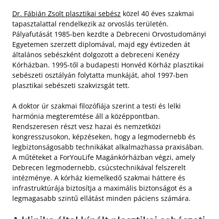
Dr. Fábián Zsolt plasztikai sebész
közel 40 éves szakmai
tapasztalattal rendelkezik az orvoslás területén.
Pályafutását 1985-ben kezdte a Debreceni Orvostudományi
Egyetemen szerzett diplomával, majd egy évtizeden át
általános sebészként dolgozott a debreceni Kenézy
Kórházban. 1995-től a budapesti Honvéd Kórház plasztikai
sebészeti osztályán folytatta munkáját, ahol 1997-ben
plasztikai sebészeti szakvizsgát tett.
A doktor úr szakmai filozófiája szerint a testi és lelki
harmónia megteremtése áll a középpontban.
Rendszeresen részt vesz hazai és nemzetközi
kongresszusokon, képzéseken, hogy a legmodernebb és
legbiztonságosabb technikákat alkalmazhassa praxisában.
A műtéteket a ForYouLife Magánkórházban végzi, amely
Debrecen legmodernebb, csúcstechnikával felszerelt
intézménye. A kórház kiemelkedő szakmai háttere és
infrastruktúrája biztosítja a maximális biztonságot és a
legmagasabb szintű ellátást minden páciens számára.