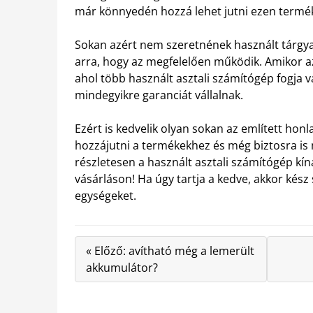
már könnyedén hozzá lehet jutni ezen termé
Sokan azért nem szeretnének használt tárgya
arra, hogy az megfelelően működik. Amikor az 
ahol több használt asztali számítógép fogja v
mindegyikre garanciát vállalnak.
Ezért is kedvelik olyan sokan az említett ho
hozzájutni a termékekhez és még biztosra i
részletesen a használt asztali számítógép k
vásárláson! Ha úgy tartja a kedve, akkor kész 
egységeket.
« Előző: avítható még a lemerült
akkumulátor?