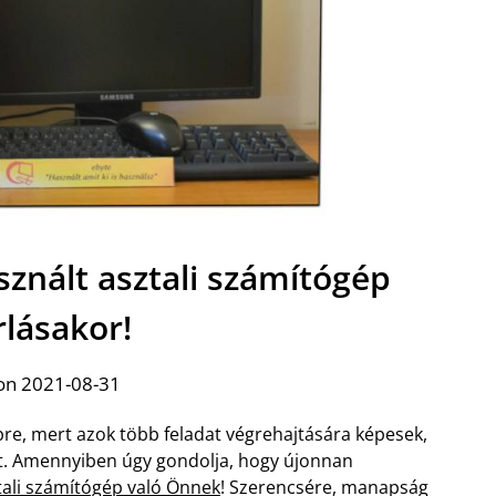
sznált asztali számítógép
rlásakor!
on 2021-08-31
e, mert azok több feladat végrehajtására képesek,
het. Amennyiben úgy gondolja, hogy újonnan
tali számítógép való Önnek
! Szerencsére, manapság