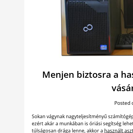
Menjen biztosra a ha
vásá
Posted 
Sokan vágynak nagyteljesítményű számítógépr
ezért akár a munkában is óriási segítség le
túlságosan drága lenne, akkor a
használt asz