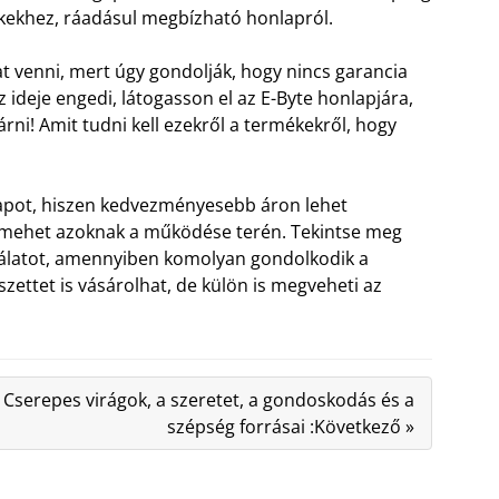
kekhez, ráadásul megbízható honlapról.
t venni, mert úgy gondolják, hogy nincs garancia
ideje engedi, látogasson el az E-Byte honlapjára,
árni! Amit tudni kell ezekről a termékekről, hogy
nlapot, hiszen kedvezményesebb áron lehet
s mehet azoknak a működése terén. Tekintse meg
ínálatot, amennyiben komolyan gondolkodik a
szettet is vásárolhat, de külön is megveheti az
Cserepes virágok, a szeretet, a gondoskodás és a
szépség forrásai :Következő »