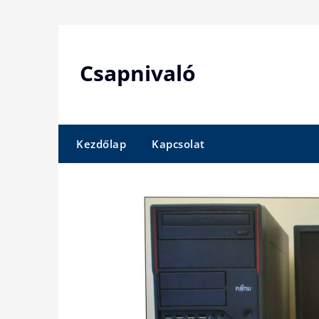
Skip
to
content
Csapnivaló
Kezdőlap
Kapcsolat