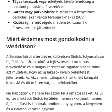
Tágas teraszok vagy erkélyek:
kiváló lehetőség a
balatoni panoráma élvezetére.
Garázs vagy parkolóhely:
biztosított a kényelmes
parkolás, akár városi terepjáróknak is (SUV).
Közösségi lehetőségek:
medencék, szaunák,
fitnesztermek, játszóterek.
Miért érdemes most gondolkodni a
vásárláson?
A Balaton körül a terület és különösen Siófok, folyamatosan
fejlődik. Az infrastruktúra fejlesztései, a turizmus
növekedése és a magas kereslet az ingatlanpiacon mind
azt mutatják, hogy az új lakások kiváló befektetést
jelentenek. Az Akvamarin Lakópark által kínált kompakt
luxus 48 és 68 m2 –en várja a befektetőket.
Ne habozzunk, hanem fedezzük fel a lehetőségeket! Az új
építésű lakások Siófok területén nemcsak otthont, hanem
új életstílust is kínálnak, amiben a nyugalom, a kényelem
és a Balaton varázsa egyesül.