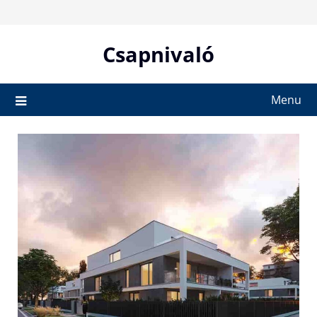
Skip
to
content
Csapnivaló
Menu