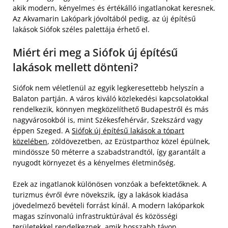
akik modern, kényelmes és értékálló ingatlanokat keresnek.
Az Akvamarin Lakópark jóvoltából pedig, az új építésű
lakások Siófok széles palettája érhető el.
Miért éri meg a Siófok új építésű
lakások mellett dönteni?
Siófok nem véletlenül az egyik legkeresettebb helyszín a
Balaton partján. A város kiváló közlekedési kapcsolatokkal
rendelkezik, könnyen megközelíthető Budapestről és más
nagyvárosokból is, mint Székesfehérvár, Szekszárd vagy
éppen Szeged. A
Siófok új építésű lakások a tópart
közelében
, zöldövezetben, az Ezüstparthoz közel épülnek,
mindössze 50 méterre a szabadstrandtól, így garantált a
nyugodt környezet és a kényelmes életminőség.
Ezek az ingatlanok különösen vonzóak a befektetőknek. A
turizmus évről évre növekszik, így a lakások kiadása
jövedelmező bevételi forrást kínál. A modern lakóparkok
magas színvonalú infrastruktúrával és közösségi
területekkel rendelkeznek, amik hosszabb távon