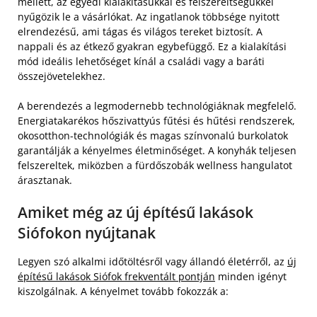
mellett, az egyedi kialakításukkal és felszereltségükkel
nyűgözik le a vásárlókat. Az ingatlanok többsége nyitott
elrendezésű, ami tágas és világos tereket biztosít. A
nappali és az étkező gyakran egybefüggő. Ez a kialakítási
mód ideális lehetőséget kínál a családi vagy a baráti
összejövetelekhez.
A berendezés a legmodernebb technológiáknak megfelelő.
Energiatakarékos hőszivattyús fűtési és hűtési rendszerek,
okosotthon-technológiák és magas színvonalú burkolatok
garantálják a kényelmes életminőséget. A konyhák teljesen
felszereltek, miközben a fürdőszobák wellness hangulatot
árasztanak.
Amiket még az új építésű lakások
Siófokon nyújtanak
Legyen szó alkalmi időtöltésről vagy állandó életérről, az
új
építésű lakások Siófok frekventált pontján
minden igényt
kiszolgálnak. A kényelmet tovább fokozzák a: