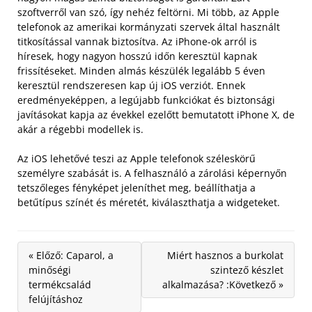
szoftverről van szó, így nehéz feltörni. Mi több, az Apple
telefonok az amerikai kormányzati szervek által használt
titkosítással vannak biztosítva.
Az iPhone-ok arról is
híresek, hogy nagyon hosszú időn keresztül kapnak
frissítéseket. Minden almás készülék legalább 5 éven
keresztül rendszeresen kap új iOS verziót. Ennek
eredményeképpen, a legújabb funkciókat és biztonsági
javításokat kapja az évekkel ezelőtt bemutatott iPhone X, de
akár a régebbi modellek is.
Az iOS lehetővé teszi az Apple telefonok széleskörű
személyre szabását is. A felhasználó a zárolási képernyőn
tetszőleges fényképet jeleníthet meg, beállíthatja a
betűtípus színét és méretét, kiválaszthatja a widgeteket.
« Előző: Caparol, a
Miért hasznos a burkolat
minőségi
szintező készlet
termékcsalád
alkalmazása? :Következő »
felújításhoz