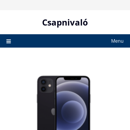
Skip
to
content
Csapnivaló
Menu