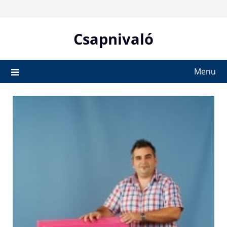
Skip
to
content
Csapnivaló
Menu