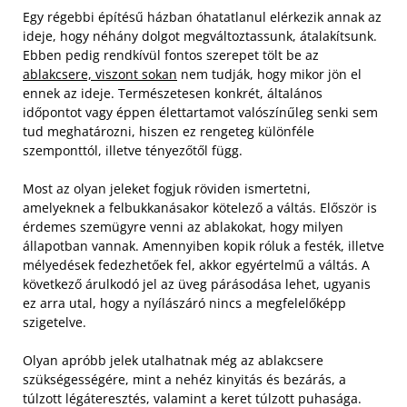
Egy régebbi építésű házban óhatatlanul elérkezik annak az
ideje, hogy néhány dolgot megváltoztassunk, átalakítsunk.
Ebben pedig rendkívül fontos szerepet tölt be az
ablakcsere, viszont sokan
nem tudják, hogy mikor jön el
ennek az ideje. Természetesen konkrét, általános
időpontot vagy éppen élettartamot valószínűleg senki sem
tud meghatározni, hiszen ez rengeteg különféle
szemponttól, illetve tényezőtől függ.
Most az olyan jeleket fogjuk röviden ismertetni,
amelyeknek a felbukkanásakor kötelező a váltás. Először is
érdemes szemügyre venni az ablakokat, hogy milyen
állapotban vannak. Amennyiben kopik róluk a festék, illetve
mélyedések fedezhetőek fel, akkor egyértelmű a váltás. A
következő árulkodó jel az üveg párásodása lehet, ugyanis
ez arra utal, hogy a nyílászáró nincs a megfelelőképp
szigetelve.
Olyan apróbb jelek utalhatnak még az ablakcsere
szükségességére, mint a nehéz kinyitás és bezárás, a
túlzott légáteresztés, valamint a keret túlzott puhasága.